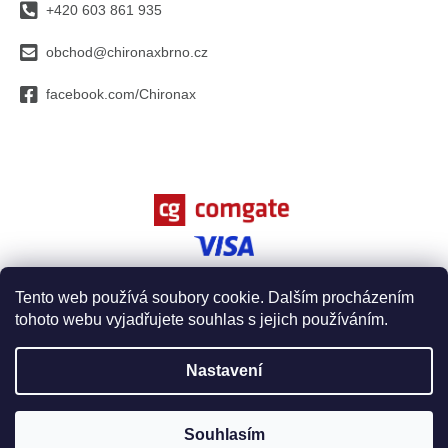
+420 603 861 935
t
í
obchod@chironaxbrno.cz
facebook.com/Chironax
Tento web používá soubory cookie. Dalším procházením
tohoto webu vyjadřujete souhlas s jejich používáním.
Vytvořil Shoptet
Nastavení
Copyright 2026
Chironax, spol. s r.o.
. Všechna práva
Souhlasím
vyhrazena.