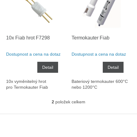
i
r
s
o
p
d
r
u
o
k
d
t
10x Fiab hrot F7298
Termokauter Fiab
u
ů
k
Dostupnost a cena na dotaz
Dostupnost a cena na dotaz
t
ů
Detail
Detail
10x vyměnitelný hrot
Bateriový termokauter 600°C
pro Termokauter Fiab
nebo 1200°C
2
položek celkem
O
v
l
Z
á
á
d
p
a
a