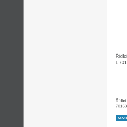
Řídíc
L 70
Řídíc
70163 
Servis