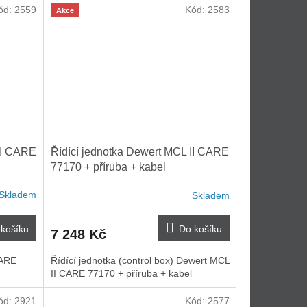
ód:
2559
Kód:
2583
Akce
II CARE
Řídící jednotka Dewert MCL II CARE
77170 + příruba + kabel
Skladem
Skladem
košíku
Do košíku
7 248 Kč
CARE
Řídící jednotka (control box) Dewert MCL
II CARE 77170 + příruba + kabel
ód:
2921
Kód:
2577