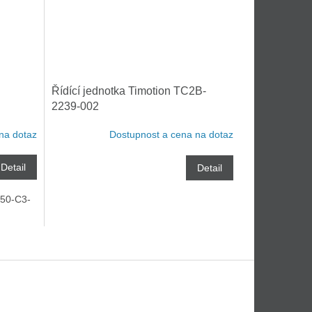
Řídící jednotka Timotion TC2B-
2239-002
na dotaz
Dostupnost a cena na dotaz
Detail
Detail
50-C3-