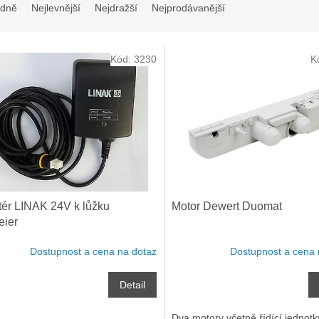
dně
Nejlevnější
Nejdražší
Nejprodávanější
Kód:
3230
K
ér LINAK 24V k lůžku
Motor Dewert Duomat
eier
Dostupnost a cena na dotaz
Dostupnost a cena 
Detail
Dva motory včetně řídící jednotk