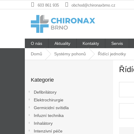
Přejít
603 861 935
obchod@chironaxbrno.cz
na
obsah
O nás
Aktuality
Kontakty
Servis
Domů
Systémy pohonů
Řídící jednotky
P
Řídí
o
Přeskočit
s
Kategorie
kategorie
t
r
Defibrilátory
a
Elektrochirurgie
n
Germicidní svítidla
n
í
Infuzní technika
p
Inhalátory
a
Ř
Intenzivní péče