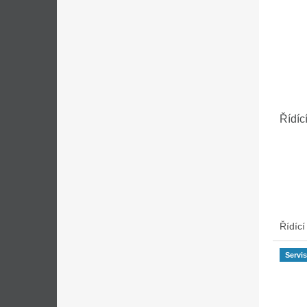
Řídíc
Řídící
Servis