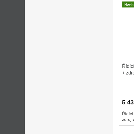
Novin
Řídíc
+ zdr
5 4
Řídíc
zdroj