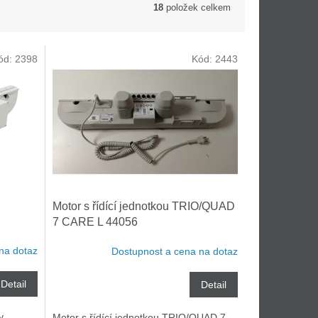
18
položek celkem
ód:
2398
Kód:
2443
Motor s řídící jednotkou TRIO/QUAD
7 CARE L 44056
na dotaz
Dostupnost a cena na dotaz
Detail
Detail
y
Motor s řídící jednotkou TRIO/QUAD 7