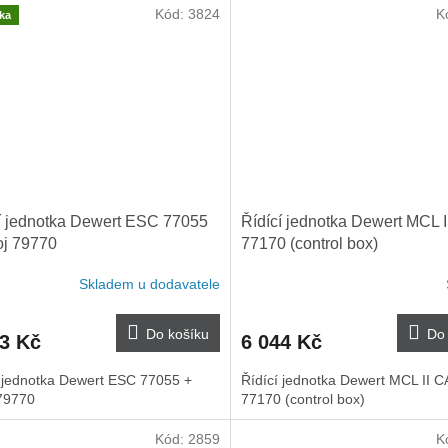
Kód:
3824
K
ka
í jednotka Dewert ESC 77055
Řídící jednotka Dewert MCL 
oj 79770
77170 (control box)
Skladem u dodavatele
Do košíku
Do 
33 Kč
6 044 Kč
í jednotka Dewert ESC 77055 +
Řídící jednotka Dewert MCL II 
 79770
77170 (control box)
Kód:
2859
K