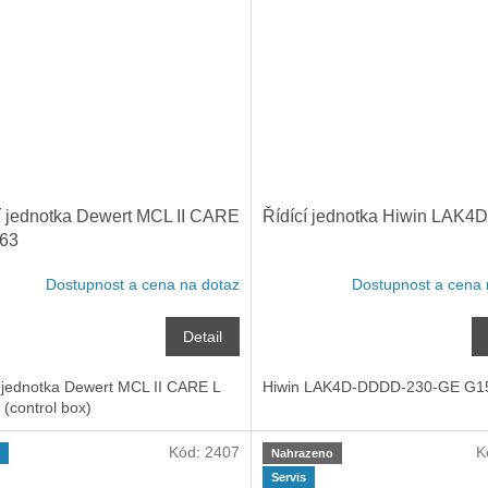
í jednotka Dewert MCL II CARE
Řídící jednotka Hiwin LAK4D
163
Dostupnost a cena na dotaz
Dostupnost a cena 
Detail
í jednotka Dewert MCL II CARE L
Hiwin LAK4D-DDDD-230-GE G1
(control box)
Kód:
2407
K
Nahrazeno
Servis