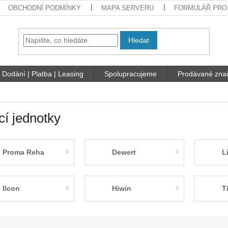
OBCHODNÍ PODMÍNKY
MAPA SERVERU
FORMULÁŘ PRO
Hledat
Dodání | Platba | Leasing
Spolupracujeme
Prodávané zna
cí jednotky
Proma Reha
Dewert
L
Ilcon
Hiwin
T