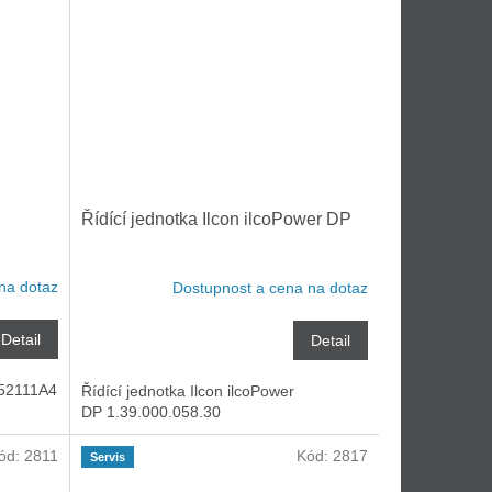
Řídící jednotka Ilcon ilcoPower DP
na dotaz
Dostupnost a cena na dotaz
Detail
Detail
52111A4
Řídící jednotka Ilcon ilcoPower
DP 1.39.000.058.30
ód:
2811
Kód:
2817
Servis