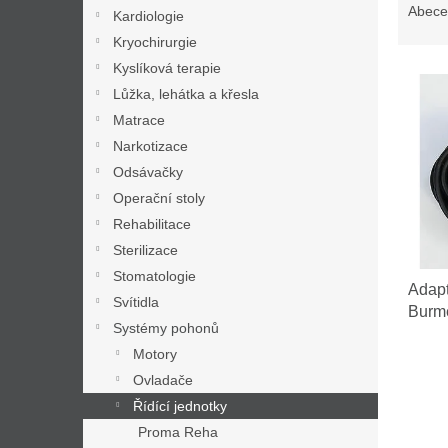
n
a
Abece
Kardiologie
e
z
Kryochirurgie
l
e
Kyslíková terapie
V
n
ý
í
Lůžka, lehátka a křesla
p
p
Matrace
i
r
Narkotizace
s
o
Odsávačky
p
d
Operační stoly
r
u
Rehabilitace
o
k
d
t
Sterilizace
u
ů
Stomatologie
Adapt
k
Svítidla
Burm
t
Systémy pohonů
ů
Motory
Ovladače
Řídící jednotky
Proma Reha