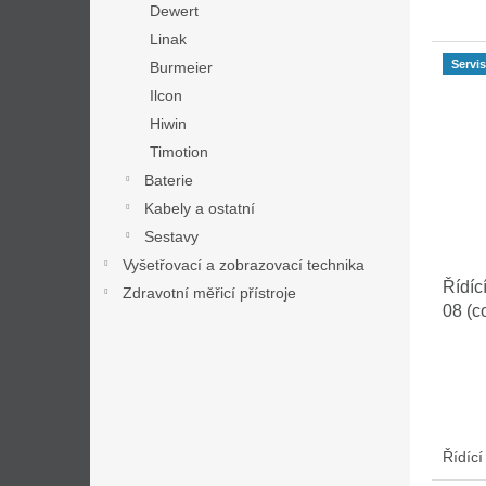
Dewert
Linak
Servis
Burmeier
Ilcon
Hiwin
Timotion
Baterie
Kabely a ostatní
Sestavy
Vyšetřovací a zobrazovací technika
Řídíc
Zdravotní měřicí přístroje
08 (c
Řídící