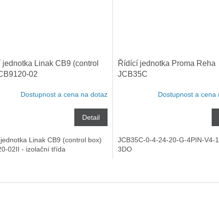
í jednotka Linak CB9 (control
Řídící jednotka Proma Reha
 CB9120-02
JCB35C
Dostupnost a cena na dotaz
Dostupnost a cena 
Detail
 jednotka Linak CB9 (control box)
JCB35C-0-4-24-20-G-4PIN-V4-1
-02II - izolační třída
3DO
O
v
l
á
d
a