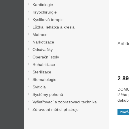
i
r
n
Kardiologie
s
o
e
Kryochirurgie
p
d
l
r
u
Kyslíková terapie
o
k
Lůžka, lehátka a křesla
d
t
Matrace
u
ů
Narkotizace
Antid
k
Odsávačky
t
ů
Operační stoly
Rehabilitace
Sterilizace
2 8
Stomatologie
Svítidla
DOMUS
Systémy pohonů
léčbu 
dekub
Vyšetřovací a zobrazovací technika
Zdravotní měřicí přístroje
Prová