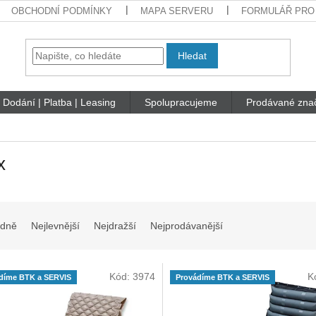
OBCHODNÍ PODMÍNKY
MAPA SERVERU
FORMULÁŘ PRO
Hledat
Dodání | Platba | Leasing
Spolupracujeme
Prodávané zna
x
dně
Nejlevnější
Nejdražší
Nejprodávanější
Kód:
3974
K
díme BTK a SERVIS
Provádíme BTK a SERVIS