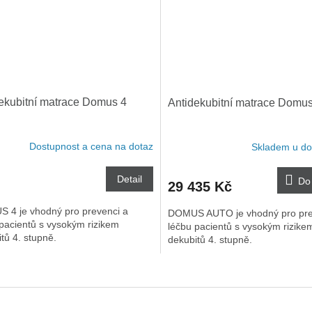
ekubitní matrace Domus 4
Antidekubitní matrace Dom
Dostupnost a cena na dotaz
Skladem u do
Detail
Do
29 435 Kč
 4 je vhodný pro prevenci a
DOMUS AUTO je vhodný pro pre
pacientů s vysokým rizikem
léčbu pacientů s vysokým rizike
tů 4. stupně.
dekubitů 4. stupně.
O
v
l
á