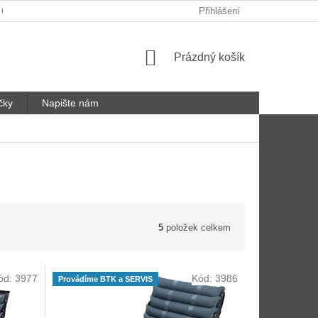
 ODSTOUPENÍ OD SMLOUVY
REKLAMAČNÍ LIST
Přihlášení
Nákupní
Prázdný košík
košík
čky
Napište nám
5
položek celkem
ód:
3977
Kód:
3986
Provádíme BTK a SERVIS