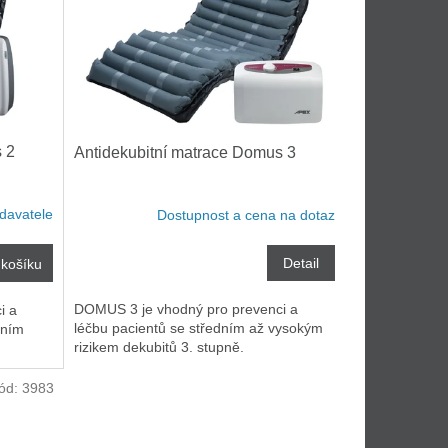
 2
Antidekubitní matrace Domus 3
davatele
Dostupnost a cena na dotaz
Detail
košíku
DOMUS 3 je vhodný pro prevenci a
i a
léčbu pacientů se středním až vysokým
dním
rizikem dekubitů 3. stupně.
ód:
3983