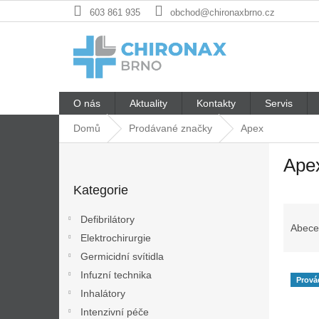
Přejít
603 861 935
obchod@chironaxbrno.cz
na
obsah
O nás
Aktuality
Kontakty
Servis
Domů
Prodávané značky
Apex
P
Ape
o
Přeskočit
s
Kategorie
kategorie
t
Ř
r
Defibrilátory
a
a
Abece
Elektrochirurgie
z
n
e
Germicidní svítidla
n
V
n
í
Infuzní technika
Prová
ý
í
p
Inhalátory
p
p
a
Intenzivní péče