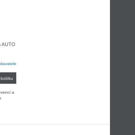
us AUTO
davatele
 košíku
venci a
m