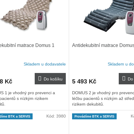
ekubitní matrace Domus 1
Antidekubitní matrace Domus
Skladem u dodavatele
Skladem u do
Do košíku
Do 
98 Kč
5 493 Kč
 1 je vhodný pro prevenci a
DOMUS 2 je vhodný pro prevenc
pacientů s nízkým rizikem
léčbu pacientů s nízkým až stře
itů.
rizikem dekubitů.
Kód:
3980
K
díme BTK a SERVIS
Provádíme BTK a SERVIS