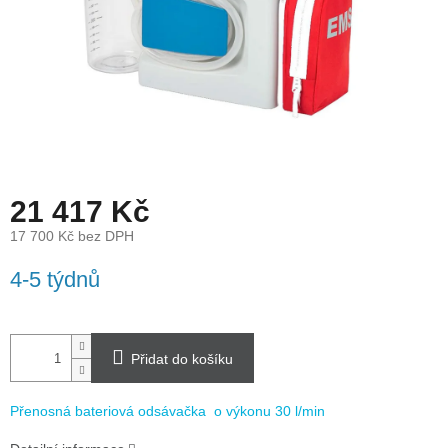
21 417 Kč
17 700 Kč bez DPH
Měrná
4-5 týdnů
cena:
Přidat do košíku
Přenosná bateriová odsávačka
o výkonu 30 l/min