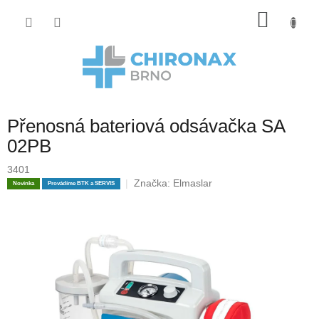
Přejít
Nákup
na
obsah
košík
Přenosná bateriová odsávačka SA
02PB
3401
Značka:
Elmaslar
Novinka
Provádíme BTK a SERVIS