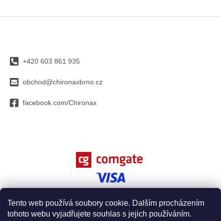
Z
á
p
a
+420 603 861 935
t
í
obchod@chironaxbrno.cz
facebook.com/Chironax
Tento web používá soubory cookie. Dalším procházením
tohoto webu vyjadřujete souhlas s jejich používáním.