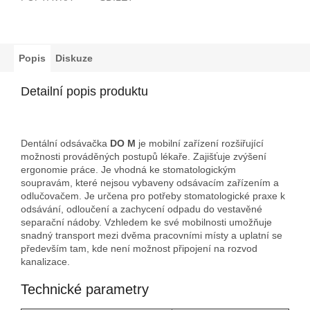
Popis
Diskuze
Detailní popis produktu
Dentální odsávačka
DO M
je mobilní zařízení rozšiřující
možnosti prováděných postupů lékaře.
Zajišťuje zvýšení
ergonomie práce.
Je vhodná ke stomatologickým
soupravám, které nejsou vybaveny odsávacím zařízením a
odlučovačem.
Je určena pro potřeby stomatologické praxe k
odsávání, odloučení a zachycení odpadu do vestavěné
separační nádoby.
Vzhledem ke své mobilnosti umožňuje
snadný transport mezi dvěma pracovními místy a uplatní se
především tam, kde není možnost připojení na rozvod
kanalizace.
Technické parametry