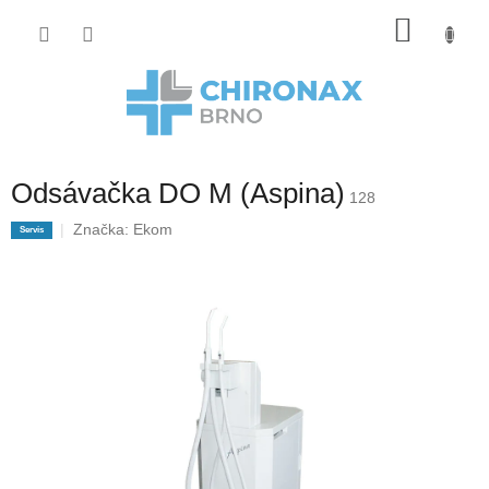
Přejít
Nákup
na
obsah
košík
Odsávačka DO M (Aspina)
128
Značka:
Ekom
Servis