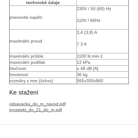
technické údaje
230V / 50 (60) Hz
jmenovité napětí:
110V / 60Hz
3,4 (3,8) A
maximální proud
7,3 A
maximální průtok:
1100 lit.min-1
maximální podtlak:
12 kPa
hlučnost:
≤ 48 dB [A]
hmotnost:
36 kg
rozměry v mm (šxhxv):
565x350x860
Ke stažení
odsavacka_do_m_navod.pdf
prospekt_do_21_do_m.pdf
Z
á