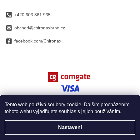
p
a
+420 603 861 935
t
í
obchod@chironaxbrno.cz
facebook.com/Chironax
Tento web používá soubory cookie. Dalším procházením
tohoto webu vyjadřujete souhlas s jejich používáním.
Vytvořil Shoptet
Nastavení