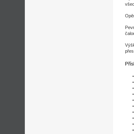
všec
Opěr
Pevn
čalo
Výšk
přes
Přís