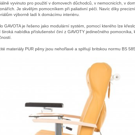
iálně vyvinuto pro použití v domovech důchodců, v nemocnicích, v d
ionářích. Je skvělým pomocníkem při paliativní péči. Navíc díky preci
riálům výborně ladí k domácímu interiéru.
lo GAVOTA je řešeno jako modulární systém, pomocí kterého lze křesl
í široká nabídka příslušenství činí z GAVOTY jedinečného pomocníka, kt
čností.
ité materiály PUR pěny jsou nehořlavé a splňují britskou normu BS 585