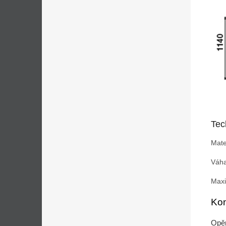
Tec
Mate
Váha
Maxi
Kon
Opěr