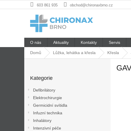
Přejít
603 861 935
obchod@chironaxbrno.cz
na
obsah
O nás
Aktuality
Kontakty
Servis
Domů
Lůžka, lehátka a křesla
Křesla
P
GAV
o
Přeskočit
s
Kategorie
kategorie
t
r
Defibrilátory
a
Elektrochirurgie
n
Germicidní svítidla
n
í
Infuzní technika
p
Inhalátory
a
Intenzivní péče