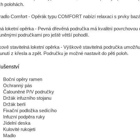
h polohách.
adlo Comfort - Opěrák typu COMFORT nabízí relaxaci s prvky bazál
á loketní opěrka
- Pevná dřevěná područka má kvalitní povrchovou 
uněnými područkami pro ještě větší pohodlí.
ově stavitelná loketní opěrka
- Výškově stavitelná područka umožňu
unutí z křesla a zpět. Područku je možné nastavit do pěti poloh.
lušenství
Boční opěry ramen
Ochranný pás
Čalouněné P/V područky
Držák infuzního stojanu
Držák berlí
Fixační podložka sedícího
Infuzní podpěra ruky
Jídelní deska
Kulovité rukojeti
Madlo