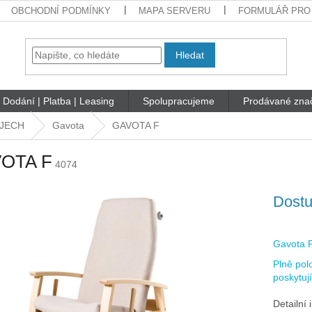
OBCHODNÍ PODMÍNKY
MAPA SERVERU
FORMULÁŘ PRO
Hledat
Dodání | Platba | Leasing
Spolupracujeme
Prodávané zna
JECH
Gavota
GAVOTA F
OTA F
4074
Dostu
Gavota 
Plně pol
poskytují
Detailní