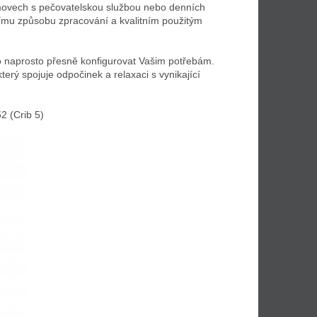
omovech s pečovatelskou službou nebo denních
znímu způsobu zpracování a kvalitním použitým
o naprosto přesně konfigurovat Vašim potřebám.
erý spojuje odpočinek a relaxaci s vynikající
2 (Crib 5)