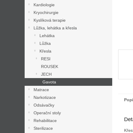
n
Kardiologie
e
Kryochirurgie
l
Kyslíková terapie
Lůžka, lehátka a křesla
Lehátka
Lůžka
Křesla
RESI
ROUSEK
JECH
Gavota
Matrace
Narkotizace
Pop
Odsávačky
Operační stoly
Det
Rehabilitace
Sterilizace
Křes