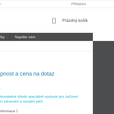
 ODSTOUPENÍ OD SMLOUVY
REKLAMAČNÍ LIST
Přihlášení
Nákupní
Prázdný košík
košík
čky
Napište nám
pnost a cena na dotaz
F
ohovatelné křeslo speciálně vyvinuté pro zařízení
cí zdravotní a sociální péči.
 informace