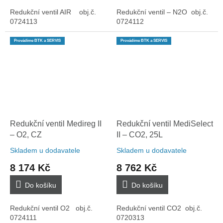
Redukční ventil AIR obj.č.
Redukční ventil – N2O obj.č.
0724113
0724112
Provádíme BTK a SERVIS
Provádíme BTK a SERVIS
Redukční ventil Medireg II
Redukční ventil MediSelect
– O2, CZ
II – CO2, 25L
Skladem u dodavatele
Skladem u dodavatele
8 174 Kč
8 762 Kč
Do košíku
Do košíku
Redukční ventil O2 obj.č.
Redukční ventil CO2 obj.č.
0724111
0720313