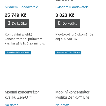
Skladem u dodavatele
Skladem u dodavatele
25 749 Kč
3 023 Kč
Do košíku
Do košíku
Kompaktní a lehký
Plovákový průtokoměr 02.
koncentrátor s průtokem
obj.č. 0730137
kyslíku až 5 litrů za minutu.
Provádíme BTK a SERVIS
Provádíme BTK a SERVIS
Mobilní koncentrátor
Mobilní koncentrátor
kyslíku Zen-O™
kyslíku Zen-O™ Lite
Na dotaz
Na dotaz