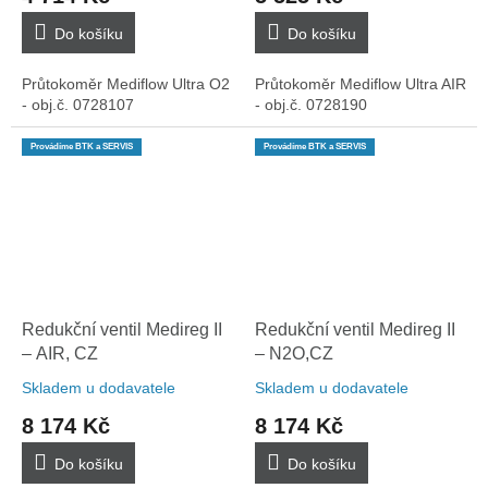
Do košíku
Do košíku
Průtokoměr Mediflow Ultra O2
Průtokoměr Mediflow Ultra AIR
- obj.č. 0728107
- obj.č. 0728190
Provádíme BTK a SERVIS
Provádíme BTK a SERVIS
Redukční ventil Medireg II
Redukční ventil Medireg II
– AIR, CZ
– N2O,CZ
Skladem u dodavatele
Skladem u dodavatele
8 174 Kč
8 174 Kč
Do košíku
Do košíku