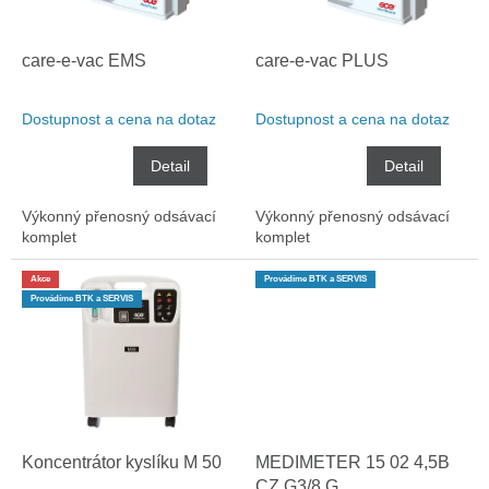
r
u
o
k
d
t
care-e-vac EMS
care-e-vac PLUS
u
ů
k
Dostupnost a cena na dotaz
Dostupnost a cena na dotaz
t
ů
Detail
Detail
Výkonný přenosný odsávací
Výkonný přenosný odsávací
komplet
komplet
Akce
Provádíme BTK a SERVIS
Provádíme BTK a SERVIS
Koncentrátor kyslíku M 50
MEDIMETER 15 02 4,5B
CZ G3/8 G