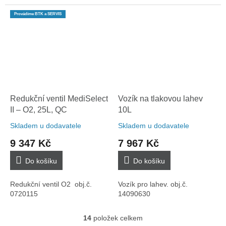
Provádíme BTK a SERVIS
Redukční ventil MediSelect
Vozík na tlakovou lahev
II – O2, 25L, QC
10L
Skladem u dodavatele
Skladem u dodavatele
9 347 Kč
7 967 Kč
Do košíku
Do košíku
Redukční ventil O2 obj.č.
Vozík pro lahev. obj.č.
0720115
14090630
14
položek celkem
O