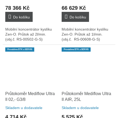
78 366 Kč
66 629 Kč
Do košíku
Do košíku
Mobilní koncentrátor kyslíku
Mobilní koncentrátor kyslíku
Zen-O. Průtok až 2l/min.
Zen-O. Průtok až 1l/min.
(obj.č. RS-00502-G-S)
(obj.č. RS-00608-G-S)
Provádíme BTK a SERVIS
Provádíme BTK a SERVIS
Průtokoměr Mediflow Ultra
Průtokoměr Mediflow Ultra
II 02,- G3/8
II AIR, 25L
Skladem u dodavatele
Skladem u dodavatele
4 714 Kč
5 525 Kč