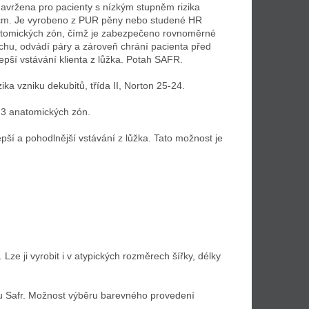
navržena pro pacienty s nízkým stupněm rizika
2 cm. Je vyrobeno z PUR pěny nebo studené HR
anatomických zón, čímž je zabezpečeno rovnoměrné
duchu, odvádí páry a zároveň chrání pacienta před
lepší vstávání klienta z lůžka. Potah SAFR.
ka vzniku dekubitů, třída II, Norton 25-24.
 3 anatomických zón.
ší a pohodlnější vstávání z lůžka. Tato možnost je
ze ji vyrobit i v atypických rozměrech šířky, délky
 Safr. Možnost výběru barevného provedení