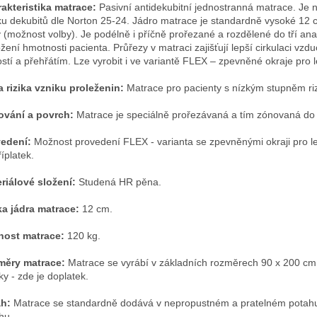
akteristika matrace:
Pasivní antidekubitní jednostranná matrace. Je 
ku dekubitů dle Norton 25-24. Jádro matrace je standardně vysoké 1
 (možnost volby). Je podélně i příčně prořezané a rozdělené do tří 
ožení hmotnosti pacienta. Průřezy v matraci zajišťují lepší cirkulaci vz
ostí a přehřátím. Lze vyrobit i ve variantě FLEX – zpevněné okraje pro 
a rizika vzniku proleženin:
Matrace pro pacienty s nízkým stupněm rizi
vání a povrch:
Matrace je speciálně prořezávaná a tím zónovaná do
edení:
Možnost provedení FLEX - varianta se zpevněnými okraji pro lep
říplatek.
riálové složení:
Studená HR pěna.
a jádra matrace:
12 cm.
nost matrace:
120 kg.
měry matrace:
Matrace se vyrábí v základních rozměrech 90 x 200 cm. L
šky - zde je doplatek.
h:
Matrace se standardně dodává v nepropustném a pratelném potahu
hu.