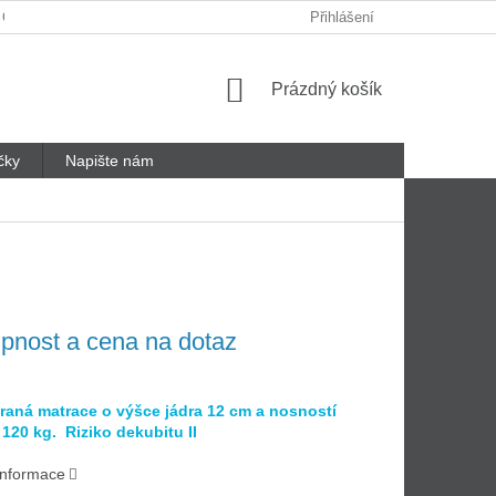
 ODSTOUPENÍ OD SMLOUVY
REKLAMAČNÍ LIST
Přihlášení
Nákupní
Prázdný košík
košík
čky
Napište nám
pnost a cena na dotaz
raná matrace o výšce jádra 12 cm a nosností
120 kg. Riziko dekubitu II
 informace