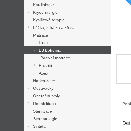
n
Kardiologie
e
Kryochirurgie
l
Kyslíková terapie
Lůžka, lehátka a křesla
Matrace
Linet
LB Bohemia
Pasivní matrace
Fazzini
Apex
Narkotizace
Odsávačky
Operační stoly
Rehabilitace
Pop
Sterilizace
Stomatologie
Det
Svítidla