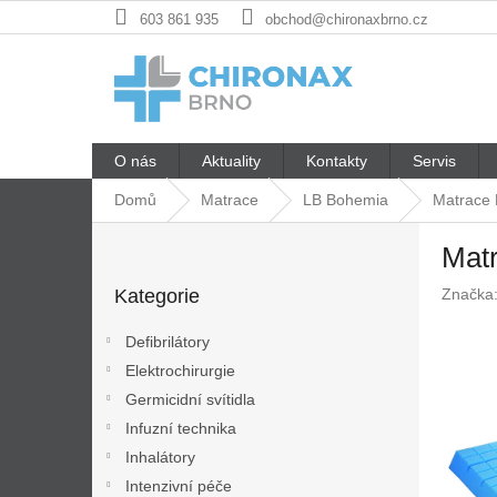
Přejít
603 861 935
obchod@chironaxbrno.cz
na
obsah
O nás
Aktuality
Kontakty
Servis
Domů
Matrace
LB Bohemia
Matrace
P
Mat
o
Přeskočit
s
Kategorie
Značka
kategorie
t
r
Defibrilátory
a
Elektrochirurgie
n
Germicidní svítidla
n
í
Infuzní technika
p
Inhalátory
a
Intenzivní péče