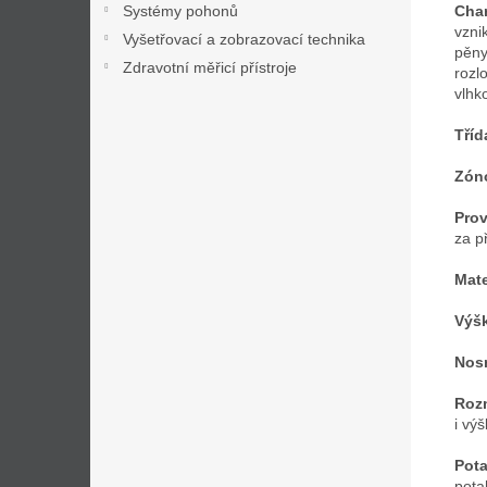
Char
Systémy pohonů
vzni
Vyšetřovací a zobrazovací technika
pěny
Zdravotní měřicí přístroje
rozl
vlhk
Tříd
Zóno
Prov
za p
Mate
Výšk
Nos
Roz
i vý
Pota
pota