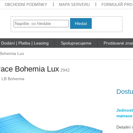
OBCHODNÍ PODMÍNKY
MAPA SERVERU
FORMULÁŘ PRO
Hledat
Dodání | Platba | Leasing
Spolupracujeme
Prodávané zna
 Bohemia Lux
race Bohemia Lux
2942
:
LB Bohemia
Dostu
Jednost
matrace
Detailní