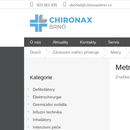
Přejít
603 861 935
obchod@chironaxbrno.cz
na
obsah
O nás
Aktuality
Kontakty
Servis
Domů
Zdravotní měřicí přístroje
Metry
P
Met
o
Přeskočit
s
Kategorie
Značka
kategorie
t
r
Defibrilátory
a
Elektrochirurgie
n
Germicidní svítidla
n
í
Infuzní technika
p
Inhalátory
a
Intenzivní péče