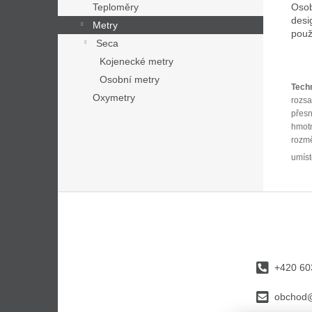
Osob
Teploměry
desi
Metry
použ
Seca
Kojenecké metry
Osobní metry
Tech
Oxymetry
roz
př
hm
roz
umí
Z
á
p
a
t
+420 60
í
obchod@