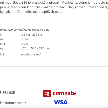
ní metr Seca 216 je praktický a přesný. Montáž na stěnu je naprosto 
gn a je předurčen k použití v každé ordinaci. Díky rozsahu měření o
itý, jak k měření dětí, tak dospělých osob.
nická data osobního metru seca 216
sah 3.5 cm - 230 cm
esnost 1 cm
otnost 3,7 kg
měry 120 x 1500 x 217 mm
stění montáž na zeď
3 861 935
chironaxbrno.cz