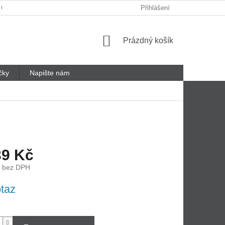
 ODSTOUPENÍ OD SMLOUVY
REKLAMAČNÍ LIST
Přihlášení
Nákupní
Prázdný košík
košík
čky
Napište nám
39 Kč
č bez DPH
taz