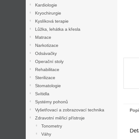
n
Kardiologie
e
Kryochirurgie
l
Kyslíková terapie
Lůžka, lehátka a křesla
Matrace
Narkotizace
Odsávačky
Operační stoly
Rehabilitace
Sterilizace
Stomatologie
Svítidla
Systémy pohonů
Vyšetřovací a zobrazovací technika
Pop
Zdravotní měřicí přístroje
Tonometry
Det
Váhy