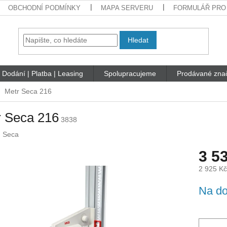
OBCHODNÍ PODMÍNKY
MAPA SERVERU
FORMULÁŘ PRO
Hledat
Dodání | Platba | Leasing
Spolupracujeme
Prodávané zna
Metr Seca 216
r Seca 216
3838
:
Seca
3 5
2 925 K
Měrná
Na do
cena: