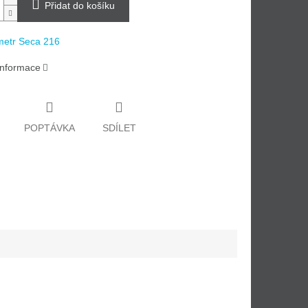
Přidat do košíku
metr Seca 216
 informace
POPTÁVKA
SDÍLET