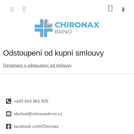
Přejít
Nákup
na
obsah
košík
Odstoupení od kupní smlouvy
Oznámenı́ o odstoupenı́ od smlouvy
Z
á
p
a
+420 603 861 935
t
í
obchod@chironaxbrno.cz
facebook.com/Chironax