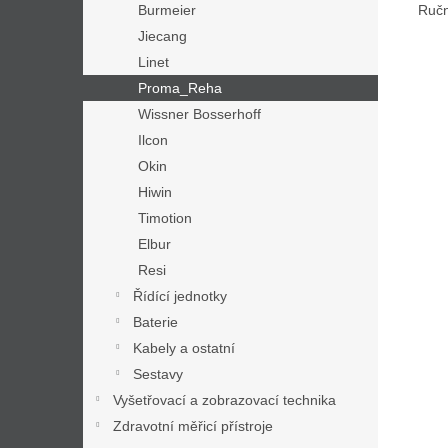
Ručn
Burmeier
Jiecang
Linet
Proma_Reha
Wissner Bosserhoff
Ilcon
Okin
Hiwin
Timotion
Elbur
Resi
Řídící jednotky
Baterie
Kabely a ostatní
Sestavy
Vyšetřovací a zobrazovací technika
Zdravotní měřicí přístroje