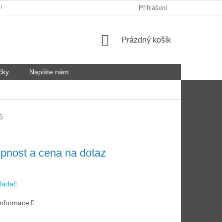
 ODSTOUPENÍ OD SMLOUVY
REKLAMAČNÍ LIST
Přihlášení
Nákupní
Prázdný košík
košík
čky
Napište nám
5
pnost a cena na dotaz
ladač
 informace