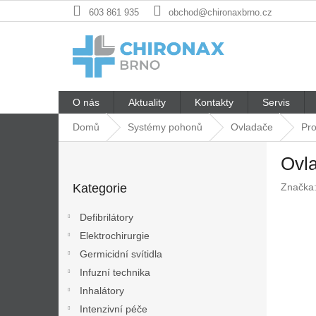
Přejít
603 861 935
obchod@chironaxbrno.cz
na
obsah
O nás
Aktuality
Kontakty
Servis
Domů
Systémy pohonů
Ovladače
Pr
P
Ovl
o
Přeskočit
s
Kategorie
Značka
kategorie
t
r
Defibrilátory
a
Elektrochirurgie
n
Germicidní svítidla
n
í
Infuzní technika
p
Inhalátory
a
Intenzivní péče