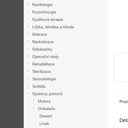
n
Kardiologie
e
Kryochirurgie
l
Kyslíková terapie
Lůžka, lehátka a křesla
Matrace
Narkotizace
Odsávačky
Operační stoly
Rehabilitace
Sterilizace
Stomatologie
Svítidla
Systémy pohonů
Motory
Pop
Ovladače
Dewert
Det
Linak