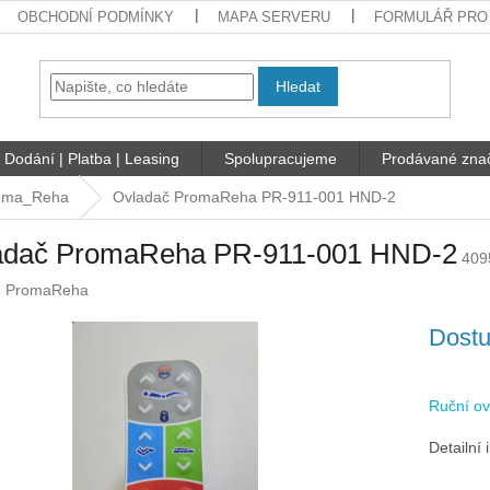
OBCHODNÍ PODMÍNKY
MAPA SERVERU
FORMULÁŘ PRO
Hledat
Dodání | Platba | Leasing
Spolupracujeme
Prodávané zna
oma_Reha
Ovladač PromaReha PR-911-001 HND-2
adač PromaReha PR-911-001 HND-2
409
:
PromaReha
Dostu
Ruční ov
Detailní