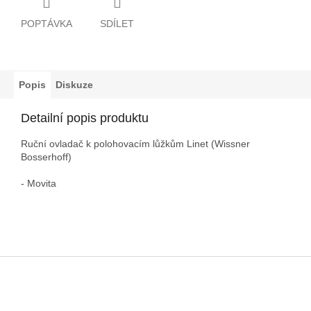
POPTÁVKA
SDÍLET
Popis
Diskuze
Detailní popis produktu
Ruční ovladač k polohovacím lůžkům Linet (Wissner
Bosserhoff)
- Movita
Z
á
p
a