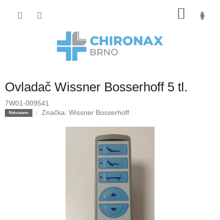
Přejít
Nákup
na
obsah
košík
Ovladač Wissner Bosserhoff 5 tl.
7W01-009541
Značka:
Wissner Bosserhoff
Nahrazeno