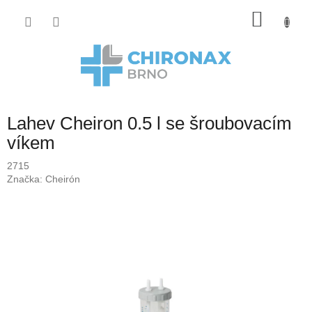
Přejít
Nákup
na
obsah
košík
Lahev Cheiron 0.5 l se šroubovacím
víkem
2715
Značka:
Cheirón