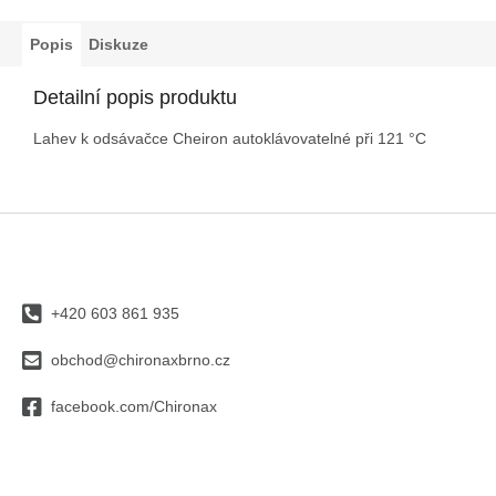
Popis
Diskuze
Detailní popis produktu
Lahev k odsávačce Cheiron autoklávovatelné při 121 °C
Z
á
p
a
+420 603 861 935
t
í
obchod@chironaxbrno.cz
facebook.com/Chironax