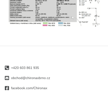
Z
á
p
a
+420 603 861 935
t
í
obchod@chironaxbrno.cz
facebook.com/Chironax