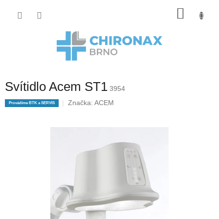
Přejít
Nákup
na
obsah
košík
Svítidlo Acem ST1
3954
Značka:
ACEM
Provádíme BTK a SERVIS