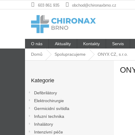
Přejít
603 861 935
obchod@chironaxbrno.cz
na
obsah
O nás
Aktuality
Kontakty
Servis
Domů
Spolupracujeme
ONYX CZ, s.r.o.
P
ONYX
o
Přeskočit
s
Kategorie
kategorie
t
r
Defibrilátory
a
Elektrochirurgie
n
Germicidní svítidla
n
í
Infuzní technika
p
Inhalátory
a
Intenzivní péče