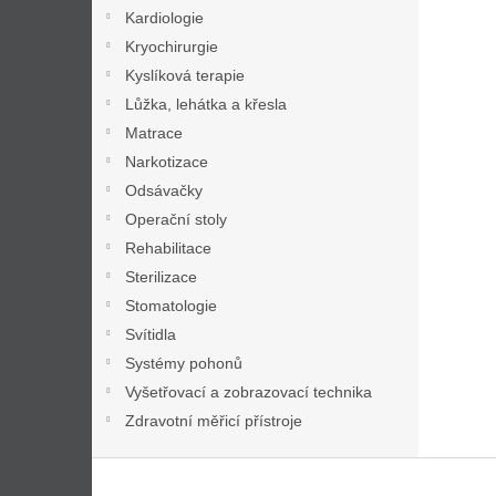
n
Kardiologie
e
Kryochirurgie
l
Kyslíková terapie
Lůžka, lehátka a křesla
Matrace
Narkotizace
Odsávačky
Operační stoly
Rehabilitace
Sterilizace
Stomatologie
Svítidla
Systémy pohonů
Vyšetřovací a zobrazovací technika
Zdravotní měřicí přístroje
Z
á