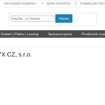
OBCHODNÍ PODMÍNKY
MAPA SERVERU
FORMULÁŘ PRO
Hledat
Dodání | Platba | Leasing
Spolupracujeme
Prodávané zna
 CZ, s.r.o.