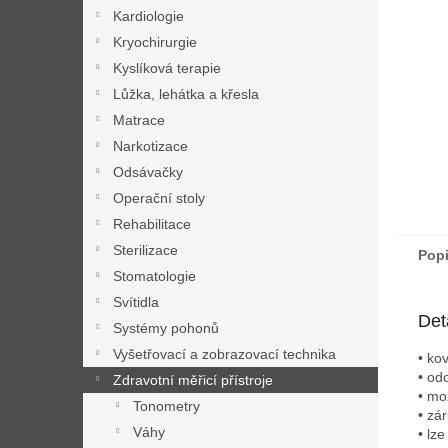
n
Kardiologie
e
Kryochirurgie
l
Kyslíková terapie
Lůžka, lehátka a křesla
Matrace
Narkotizace
Odsávačky
Operační stoly
Rehabilitace
Sterilizace
Pop
Stomatologie
Svítidla
Det
Systémy pohonů
Vyšetřovací a zobrazovací technika
• ko
• od
Zdravotní měřicí přístroje
• mo
Tonometry
• zá
Váhy
• lz