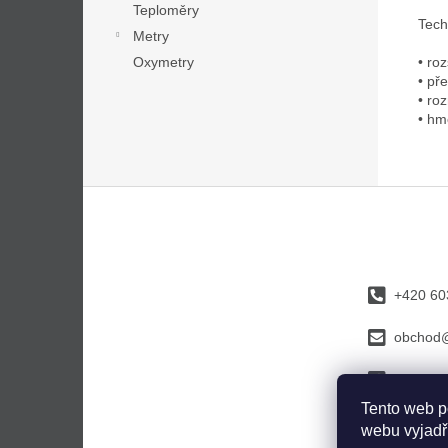
Teploměry
Tech
Metry
• ro
Oxymetry
• př
• ro
• hm
Z
á
p
a
t
+420 60
í
obchod@
faceboo
Tento web p
webu vyjadřu