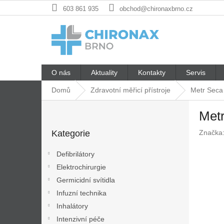
Přejít
603 861 935
obchod@chironaxbrno.cz
na
obsah
O nás
Aktuality
Kontakty
Servis
Domů
Zdravotní měřicí přístroje
Metr Seca
P
Met
o
Přeskočit
s
Kategorie
Značka
kategorie
t
r
Defibrilátory
a
Elektrochirurgie
n
Germicidní svítidla
n
í
Infuzní technika
p
Inhalátory
a
Intenzivní péče