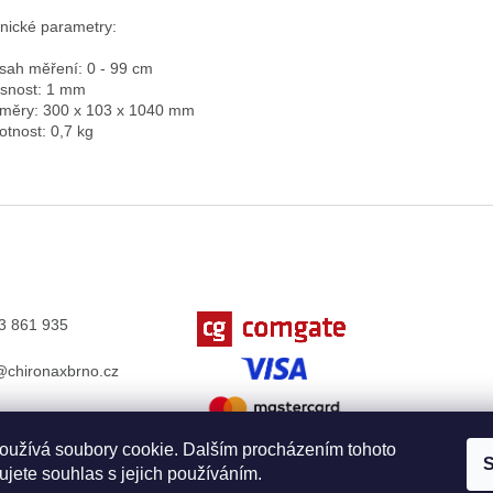
nické parametry:
zsah měření: 0 - 99 cm
esnost: 1 mm
změry: 300 x 103 x 1040 mm
otnost: 0,7 kg
3 861 935
chironaxbrno.cz
k.com/Chironax
oužívá soubory cookie. Dalším procházením tohoto
S
jete souhlas s jejich používáním.