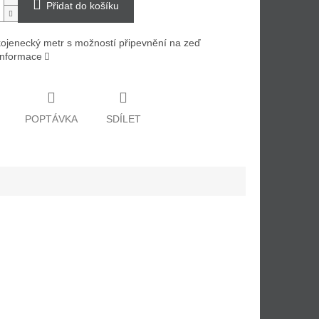
Přidat do košíku
ojenecký metr s možností připevnění na zeď
 informace
POPTÁVKA
SDÍLET