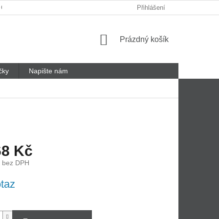
 ODSTOUPENÍ OD SMLOUVY
REKLAMAČNÍ LIST
Přihlášení
Nákupní
Prázdný košík
košík
čky
Napište nám
68 Kč
č bez DPH
taz