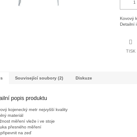
Kovový k
Detailní
TISK
is
Související soubory (2)
Diskuze
ailní popis produktu
vový kojenecký metr nejvyšší kvality
olný materiál
žnost měření vleže i ve stoje
ruka přesného měření
e připevnit na zeď