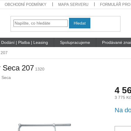
OBCHODNÍ PODMÍNKY
MAPA SERVERU
FORMULÁŘ PRO
Hledat
Dodání | Platba | Leasing
Spolupracujeme
Prodávané zna
 207
r Seca 207
1320
:
Seca
4 5
3 775 K
Měrná
Na do
cena: