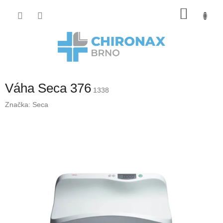
Přejít
Nákup
na
obsah
košík
Váha Seca 376
1338
Značka:
Seca