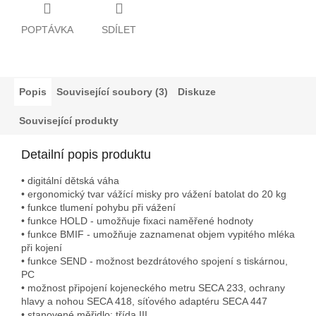
POPTÁVKA
SDÍLET
Popis
Související soubory (3)
Diskuze
Související produkty
Detailní popis produktu
• digitální dětská váha
• ergonomický tvar vážící misky pro vážení batolat do 20 kg
• funkce tlumení pohybu při vážení
• funkce HOLD - umožňuje fixaci naměřené hodnoty
• funkce BMIF - umožňuje zaznamenat objem vypitého mléka
při kojení
• funkce SEND - možnost bezdrátového spojení s tiskárnou,
PC
• možnost připojení kojeneckého metru SECA 233, ochrany
hlavy a nohou SECA 418, síťového adaptéru SECA 447
• stanovené měřidlo: třída III