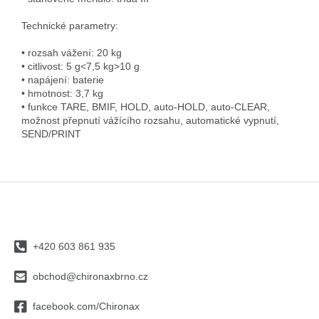
Technické parametry:
• rozsah vážení: 20 kg
• citlivost: 5 g<7,5 kg>10 g
• napájení: baterie
• hmotnost: 3,7 kg
• funkce TARE, BMIF, HOLD, auto-HOLD, auto-CLEAR,
možnost přepnutí vážícího rozsahu, automatické vypnutí,
SEND/PRINT
Z
á
p
a
+420 603 861 935
t
í
obchod@chironaxbrno.cz
facebook.com/Chironax