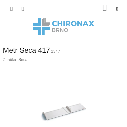
Přejít
Nákup
na
obsah
košík
Metr Seca 417
1347
Značka:
Seca