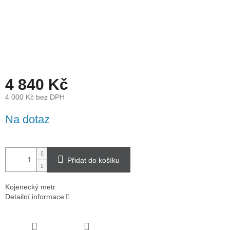
4 840 Kč
4 000 Kč bez DPH
Měrná
Na dotaz
cena:
Přidat do košíku
Kojenecký metr
Detailní informace