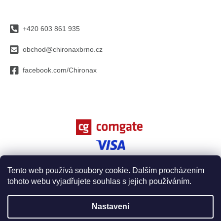
p
a
+420 603 861 935
t
í
obchod@chironaxbrno.cz
facebook.com/Chironax
Tento web používá soubory cookie. Dalším procházením
tohoto webu vyjadřujete souhlas s jejich používáním.
Vytvořil Shoptet
Nastavení