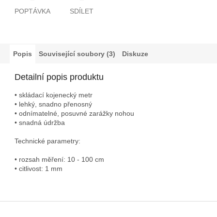
POPTÁVKA
SDÍLET
Popis
Související soubory (3)
Diskuze
Detailní popis produktu
• skládací kojenecký metr
• lehký, snadno přenosný
• odnímatelné, posuvné zarážky nohou
• snadná údržba
Technické parametry:
• rozsah měření: 10 - 100 cm
• citlivost: 1 mm
Z
á