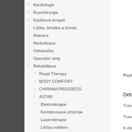
n
Kardiologie
e
Kryochirurgie
l
Kyslíková terapie
Lůžka, lehátka a křesla
Matrace
Narkotizace
Odsávačky
Operační stoly
Rehabilitace
Royal Therapy
Pop
BODY COMFORT
CHIRANA PROGRESS
Det
ASTAR
Elektroterapie
Tran
Kombinované přístroje
Tran
Laseroterapie
Léčba světlem
K di