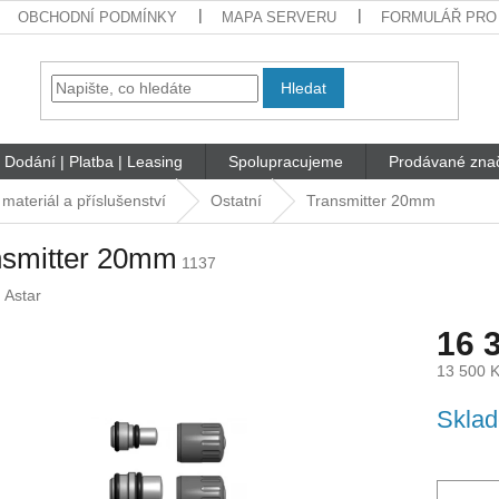
OBCHODNÍ PODMÍNKY
MAPA SERVERU
FORMULÁŘ PRO
Hledat
Dodání | Platba | Leasing
Spolupracujeme
Prodávané zna
materiál a příslušenství
Ostatní
Transmitter 20mm
nsmitter 20mm
1137
:
Astar
16 
13 500 
Měrná
Sklad
cena: