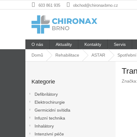
Přejít
603 861 935
obchod@chironaxbrno.cz
na
obsah
O nás
Aktuality
Kontakty
Servis
Domů
Rehabilitace
ASTAR
Spotřební 
P
Tra
o
Přeskočit
s
Kategorie
Značka
kategorie
t
r
Defibrilátory
a
Elektrochirurgie
n
Germicidní svítidla
n
í
Infuzní technika
p
Inhalátory
a
Intenzivní péče