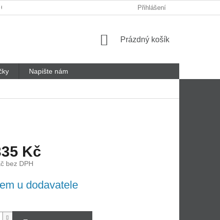
 ODSTOUPENÍ OD SMLOUVY
REKLAMAČNÍ LIST
Přihlášení
Nákupní
Prázdný košík
košík
čky
Napište nám
335 Kč
Kč bez DPH
em u dodavatele