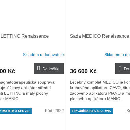
 LETTINO Renaissance
Sada MEDICO Renaissance
Skladem u dodavatele
Skladem u do
Do košíku
Do 
300 Kč
36 600 Kč
magnetoterapeutická souprava
Léčebný komplet MEDICO je ko
je lůžkový aplikátor střední
kruhového aplikátoru CAVO, šir
sti LETTINO a malý plochý
zádového aplikátoru PIANO a m
átor MANIC.
plochého aplikátoru MANIC.
Kód:
2622
K
díme BTK a SERVIS
Provádíme BTK a SERVIS