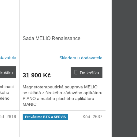
Sada MELIO Renaissance
davatele
Skladem u dodavatele
košíku
Do košíku
31 900 Kč
mbinací
Magnetoterapeutická souprava MELIO
okého
se skládá z širokého zádového aplikátoru
alého
PIANO a malého plochého aplikátoru
MANIC.
ód:
2619
Kód:
2637
Provádíme BTK a SERVIS