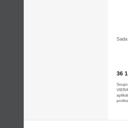
Sada
36 
Soupr
VIERA
apliká
profes
Z