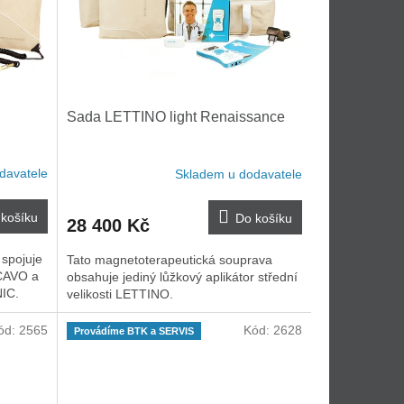
Sada LETTINO light Renaissance
davatele
Skladem u dodavatele
košíku
Do košíku
28 400 Kč
spojuje
Tato magnetoterapeutická souprava
 CAVO a
obsahuje jediný lůžkový aplikátor střední
NIC.
velikosti LETTINO.
ód:
2565
Kód:
2628
Provádíme BTK a SERVIS