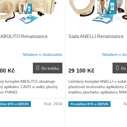
 ABOLITO Renaissance
Sada ANELLI Renaissance
Skladem u dodavatele
Skladem u do
Do košíku
Do 
900 Kč
29 100 Kč
ný komplet ABOLITO obsahuje
Léčebný komplet ANELLI v sobě 
ý aplikátor CAVO a velký plochý
přednosti kruhového aplikátoru
tor PIANO.
malého plochého aplikátoru MA
Kód:
2634
K
díme BTK a SERVIS
Provádíme BTK a SERVIS