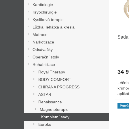
s
o
n
Kardiologie
p
d
e
r
Kryochirurgie
u
l
o
k
Kyslíková terapie
d
t
Lůžka, lehátka a křesla
u
ů
Matrace
Sada
k
Narkotizace
t
Odsávačky
ů
Operační stoly
Rehabilitace
34 
Royal Therapy
BODY COMFORT
Léčeb
CHIRANA PROGRESS
kruhov
apliká
ASTAR
Renaissance
Prová
Magnetoterapie
Kompletní sady
Eureko