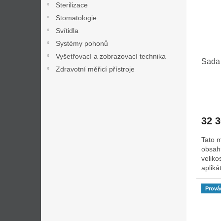
Sterilizace
Stomatologie
Svítidla
Systémy pohonů
Vyšetřovací a zobrazovací technika
Sada
Zdravotní měřicí přístroje
32 
Tato 
obsahu
veliko
aplik
Prová