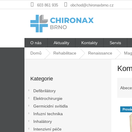
Přejít
603 861 935
obchod@chironaxbrno.cz
na
obsah
O nás
Aktuality
Kontakty
Servis
Domů
Rehabilitace
Renaissance
Mag
P
Kom
o
Přeskočit
s
Kategorie
kategorie
Ř
t
a
r
Abece
Defibrilátory
z
a
Elektrochirurgie
e
n
V
n
Germicidní svítidla
n
Prová
ý
í
í
Infuzní technika
p
p
p
Inhalátory
i
r
a
Intenzivní péče