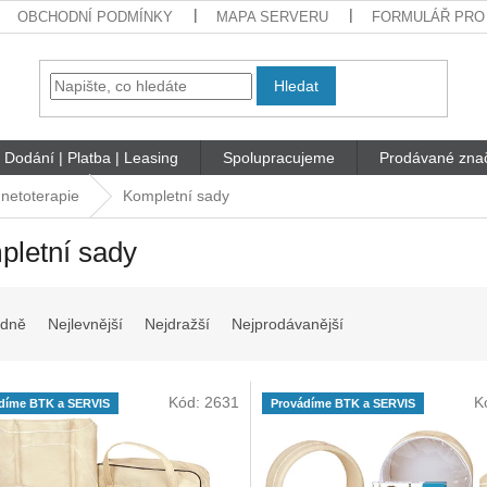
OBCHODNÍ PODMÍNKY
MAPA SERVERU
FORMULÁŘ PRO
Hledat
Dodání | Platba | Leasing
Spolupracujeme
Prodávané zna
netoterapie
Kompletní sady
pletní sady
dně
Nejlevnější
Nejdražší
Nejprodávanější
Kód:
2631
K
díme BTK a SERVIS
Provádíme BTK a SERVIS