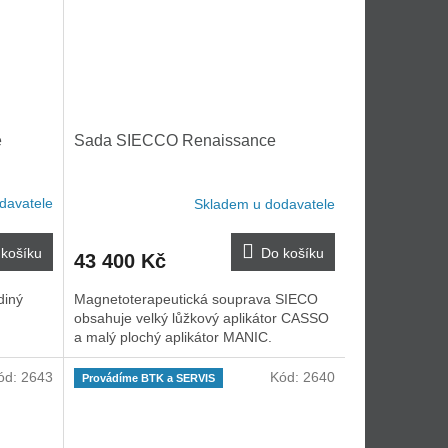
e
Sada SIECCO Renaissance
davatele
Skladem u dodavatele
košíku
Do košíku
43 400 Kč
diný
Magnetoterapeutická souprava SIECO
obsahuje velký lůžkový aplikátor CASSO
a malý plochý aplikátor MANIC.
ód:
2643
Kód:
2640
Provádíme BTK a SERVIS