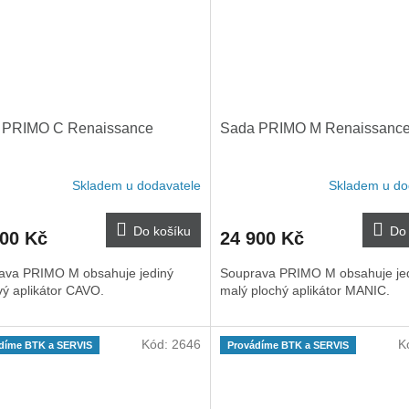
 PRIMO C Renaissance
Sada PRIMO M Renaissanc
Skladem u dodavatele
Skladem u do
Do košíku
Do 
200 Kč
24 900 Kč
ava PRIMO M obsahuje jediný
Souprava PRIMO M obsahuje je
vý aplikátor CAVO.
malý plochý aplikátor MANIC.
Kód:
2646
K
díme BTK a SERVIS
Provádíme BTK a SERVIS