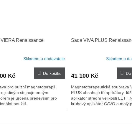
 VIERA Renaissance
Sada VIVA PLUS Renaissan
Skladem u dodavatele
Skladem u do
Do košíku
Do 
100 Kč
41 100 Kč
ava pro pulzní magnetoterapii
Magnetoterapeutická souprava 
 s jediným stejnojmenným
PLUS obsahuje tři aplikátory: lů
torem je určena především pro
aplikátor střední velikosti LETTI
ionální použití.
kruhový aplikátor CAVO a malý 
aplikátor MANIC.
O
v
l