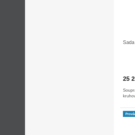
Sada
25 
Soupr
kruho
Prová