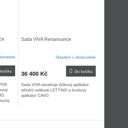
ce
Sada VIVA Renaissance
davatele
Skladem u dodavatele
košíku
Do košíku
36 400 Kč
VIVA
Sada VIVA obsahuje lůžkový aplikátor
žkový
střední velikosti LETTINO a kruhový
NO,
aplikátor CAVO.
plochý