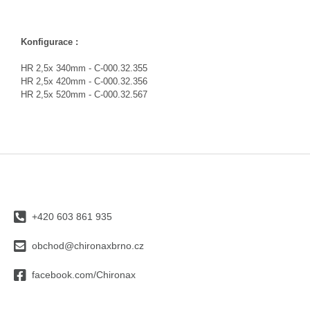
Konfigurace :
HR 2,5x 340mm -
C-000.32.355
HR 2,5x 420mm -
C-000.32.356
HR 2,5x 520mm -
C-000.32.567
Z
á
p
a
+420 603 861 935
t
í
obchod@chironaxbrno.cz
facebook.com/Chironax