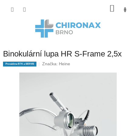
Přejít
Nákup
na
obsah
košík
Binokulární lupa HR S-Frame 2,5x
Značka:
Heine
Provádíme BTK a SERVIS