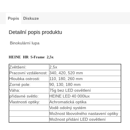
Popis
Diskuze
Detailní popis produktu
Binokulární lupa
HEINE HR S-Frame 2,5x
Zvětšení:
2,5x
Pracovní vzdálenost:
340, 420, 520 mm
Hloubka ostrosti:
110, 180, 260 mm
Zorné pole:
90, 130, 180 mm
Váha:
75g bez LED osvětlení
přídavné světlo:
HEINE LED 40 000lux
Vlastnosti optiky:
Achromatická optika
Vodě odolný systém
Možnost libovolného nastavení optiky
Možnost přidání LED osvětlení