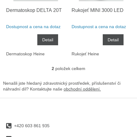
o
k
d
t
Dermatoskop DELTA 20T
Rukojeť MINI 3000 LED
u
ů
k
Dostupnost a cena na dotaz
Dostupnost a cena na dotaz
t
ů
Detail
Detail
Dermatoskop Heine
Rukojeť Heine
2
položek celkem
O
v
l
Nenašli jste hledaný zdravotnický prostředek, příslušenství či
á
náhradní díl? Kontaktujte naše
obchodní oddělení.
d
a
Z
c
á
í
p
p
a
r
+420 603 861 935
t
v
í
k