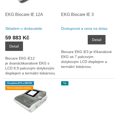
r
u
o
k
d
t
EKG Biocare IE 12A
EKG Biocare IE 3
u
ů
k
Skladem u dodavatele
Dostupnost a cena na dotaz
t
59 883 Kč
ů
Detail
Detail
Biocare EKG iE3 je tříkanálové
EKG se 7 palcovým
Biocare EKG iE12
dotykovým LCD displejem a
je dvanáctikanálové EKG s
termální tiskárnou.
LCD 8,9 palcovým dotykovým
displejem a termální tiskárnou.
Provádíme BTK a SERVIS
Tip
Nutné zaškolení obsluhy