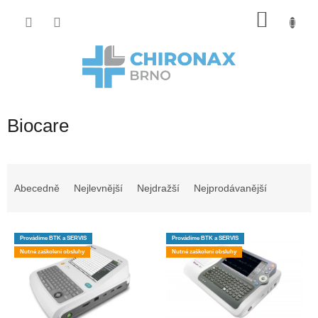
Přejít
Nákup
na
obsah
košík
Biocare
Ř
a
Abecedně
Nejlevnější
Nejdražší
Nejprodávanější
z
e
V
n
Provádíme BTK a SERVIS
Provádíme BTK a SERVIS
ý
í
Nutné zaškolení obsluhy
Nutné zaškolení obsluhy
p
p
i
r
s
o
p
d