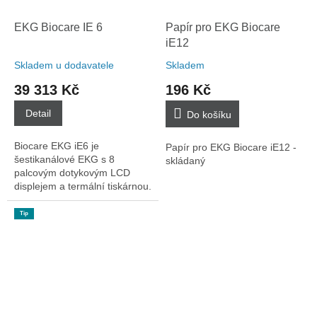
EKG Biocare IE 6
Papír pro EKG Biocare
iE12
Skladem u dodavatele
Skladem
39 313 Kč
196 Kč
Detail
Do košíku
Biocare EKG iE6 je
Papír pro EKG Biocare iE12 -
šestikanálové EKG s 8
skládaný
palcovým dotykovým LCD
displejem a termální tiskárnou.
Tip