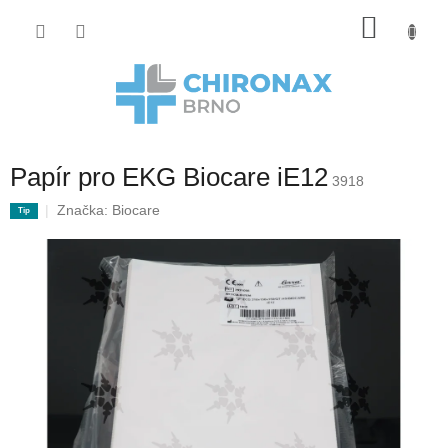
Přejít
Nákup
na
obsah
košík
Papír pro EKG Biocare iE12
3918
Značka:
Biocare
Tip