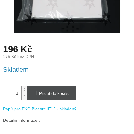
196 Kč
175 Kč bez DPH
Měrná
Skladem
cena:
Přidat do košíku
Papír pro EKG Biocare iE12 - skládaný
Detailní informace