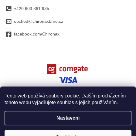
a
+420 603 861 935
t
í
obchod@chironaxbrno.cz
facebook.com/Chironax
Tento web používá soubory cookie. Dalším procházením
tohoto webu vyjadřujete souhlas s jejich používáním.
Vytvořil Shoptet
Nastavení
Copyright 2026
Chironax, spol. s r.o.
. Všechna práva