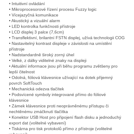
• Intuitivní ovládání
• Mikroprocesorové řízení procesu Fuzzy logic
• Vícejazyčná komunikace
• Akustický a vizuální alarm
• LED kontrolka funkčnosti přístroje
• LCD displej 3 palce (7,6cm)
• Transflektivní, brilantní FSTN displej, užívá technologii COG
• Nastavitelný kontrast displeje v závislosti na umístění
přístroje
• Nadstandardně široký zorný úhel
• Velké, z dálky viditelné znaky na displeji
• Aktuální informace jsou při běhu programu zvětšeny pro
lepší čitelnost
• Odolná, fóliová klávesnice užívající na dotek přijemný
povrch SoftTouch
• Mechanická odezva tlačítek
• Podsvícené symboly integrované přímo do fóliové
klávesnice
• Zámek klávesnice proti neoprávněnému přístupu či
nechtěnému zmáčknutí tlačítka
• Konektor USB Host pro připojení flash disku a jednoduchý
export dat (volitelné vybavení)
• Tiskárna pro tisk protokolů přímo z přístroje (volitelné