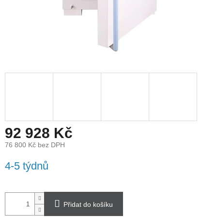
92 928 Kč
76 800 Kč bez DPH
Měrná
4-5 týdnů
cena:
Přidat do košíku