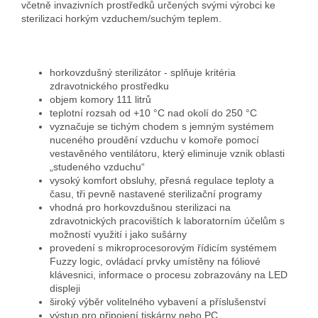
včetně invazivních prostředků určených svými výrobci ke
sterilizaci horkým vzduchem/suchým teplem.
horkovzdušný sterilizátor - splňuje kritéria
zdravotnického prostředku
objem komory 111 litrů
teplotní rozsah od +10 °C nad okolí do 250 °C
vyznačuje se tichým chodem s jemným systémem
nuceného proudění vzduchu v komoře pomocí
vestavěného ventilátoru, který eliminuje vznik oblasti
„studeného vzduchu“
vysoký komfort obsluhy, přesná regulace teploty a
času, tři pevně nastavené sterilizační programy
vhodná pro horkovzdušnou sterilizaci na
zdravotnických pracovištích k laboratorním účelům s
možností využití i jako sušárny
provedení s mikroprocesorovým řídicím systémem
Fuzzy logic, ovládací prvky umístěny na fóliové
klávesnici, informace o procesu zobrazovány na LED
displeji
široký výběr volitelného vybavení a příslušenství
výstup pro připojení tiskárny nebo PC