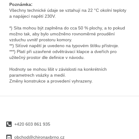
Poznámka:
Všechny technické údaje se vztahují na 22 °C okolní teploty
a napájecí napětí 230V.
*) Síta mohou být zaplněna do cca 50 % plochy, a to pokud
možno tak, aby bylo umožněno rovnoměrné proudění
vzduchu uvnitř prostoru komory.
**) Síťové napětí je uvedeno na typovém štítku přístroje.
***) Platí při uzavřené odvětrávací klapce a dveřích pro
užitečný prostor dle definice v návodu.
Hodnoty se mohou lišit v závislosti na konkrétních
parametrech vsázky a medií.
Změny konstrukce a provedení vyhrazeny.
Z
á
p
a
+420 603 861 935
t
í
obchod@chironaxbrno.cz