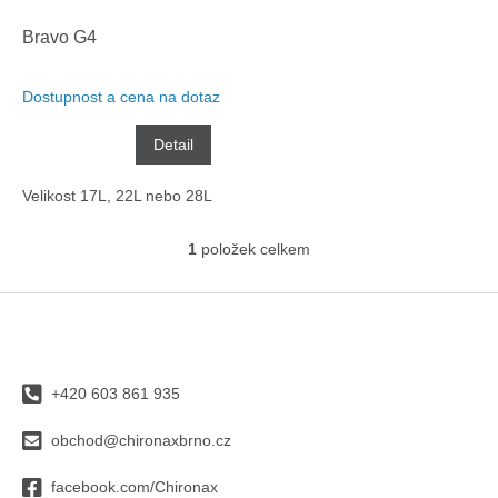
o
k
d
t
Bravo G4
u
ů
k
Dostupnost a cena na dotaz
t
ů
Detail
Velikost 17L, 22L nebo 28L
1
položek celkem
O
v
l
Z
á
á
d
p
a
a
c
+420 603 861 935
t
í
í
p
obchod@chironaxbrno.cz
r
v
facebook.com/Chironax
k