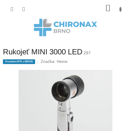
Přejít
Nákup
na
obsah
košík
Rukojeť MINI 3000 LED
297
Značka:
Heine
Provádíme BTK a SERVIS