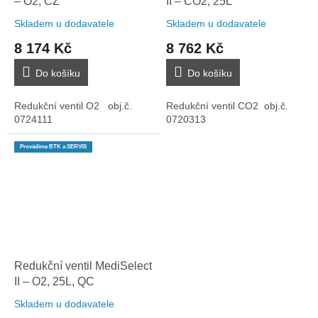
– O2, CZ
II – CO2, 25L
Skladem u dodavatele
Skladem u dodavatele
8 174 Kč
8 762 Kč
Do košíku
Do košíku
Redukční ventil O2 obj.č.
Redukční ventil CO2 obj.č.
0724111
0720313
Provádíme BTK a SERVIS
Redukční ventil MediSelect
II – O2, 25L, QC
Skladem u dodavatele