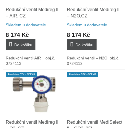
o
k
d
t
Redukční ventil Medireg II
Redukční ventil Medireg II
u
ů
– AIR, CZ
– N2O,CZ
k
Skladem u dodavatele
Skladem u dodavatele
t
8 174 Kč
8 174 Kč
ů
Do košíku
Do košíku
Redukční ventil AIR obj.č.
Redukční ventil – N2O obj.č.
0724113
0724112
Provádíme BTK a SERVIS
Provádíme BTK a SERVIS
Redukční ventil Medireg II
Redukční ventil MediSelect