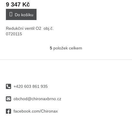
9 347 Kč
Do košíku
Redukční ventil O2 obj.č.
0720115
5
položek celkem
O
v
l
Z
á
á
d
p
a
a
c
+420 603 861 935
t
í
í
p
obchod@chironaxbrno.cz
r
v
facebook.com/Chironax
k
y
v
ý