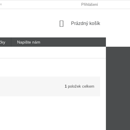
 ODSTOUPENÍ OD SMLOUVY
REKLAMAČNÍ LIST
Přihlášení
Nákupní
Prázdný košík
košík
čky
Napište nám
1
položek celkem