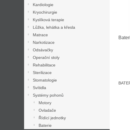
s
o
n
Kardiologie
p
d
e
r
Kryochirurgie
u
l
o
k
Kyslíková terapie
d
t
Lůžka, lehátka a křesla
u
ů
Matrace
Bater
k
Narkotizace
t
Odsávačky
ů
Operační stoly
Rehabilitace
Sterilizace
Stomatologie
BATER
Svítidla
Systémy pohonů
Motory
Ovladače
Řídící jednotky
Baterie