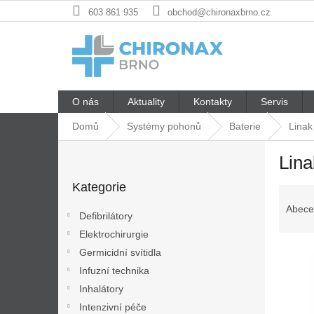
Přejít
603 861 935
obchod@chironaxbrno.cz
na
obsah
O nás
Aktuality
Kontakty
Servis
Domů
Systémy pohonů
Baterie
Linak
P
Lina
o
Přeskočit
s
Kategorie
kategorie
Ř
t
a
r
Abece
Defibrilátory
z
a
Elektrochirurgie
e
n
V
n
Germicidní svítidla
n
ý
í
í
Infuzní technika
p
p
p
Inhalátory
i
r
a
Intenzivní péče