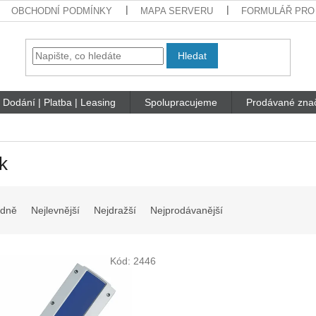
OBCHODNÍ PODMÍNKY
MAPA SERVERU
FORMULÁŘ PRO
Hledat
Dodání | Platba | Leasing
Spolupracujeme
Prodávané zna
k
dně
Nejlevnější
Nejdražší
Nejprodávanější
Kód:
2446