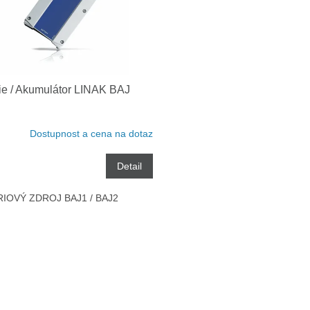
ie / Akumulátor LINAK BAJ
Dostupnost a cena na dotaz
Detail
IOVÝ ZDROJ BAJ1 / BAJ2
O
v
l
á
d
a
c