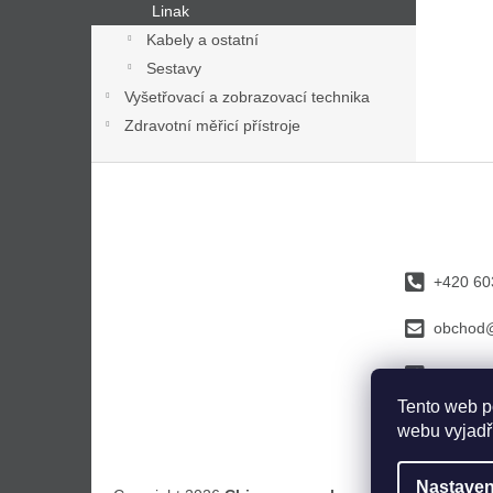
Linak
Kabely a ostatní
Sestavy
Vyšetřovací a zobrazovací technika
Zdravotní měřicí přístroje
Z
á
p
a
t
+420 60
í
obchod@
faceboo
Tento web p
webu vyjadřu
Nastaven