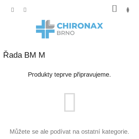
Přejít
Nákup
na
obsah
košík
Řada BM M
Produkty teprve připravujeme.
Můžete se ale podívat na ostatní kategorie.