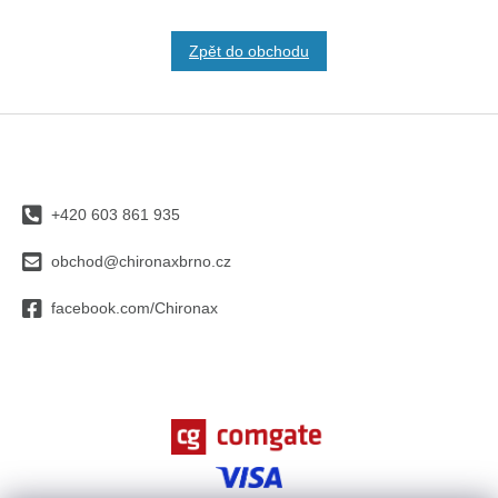
Zpět do obchodu
Z
á
p
a
+420 603 861 935
t
í
obchod@chironaxbrno.cz
facebook.com/Chironax