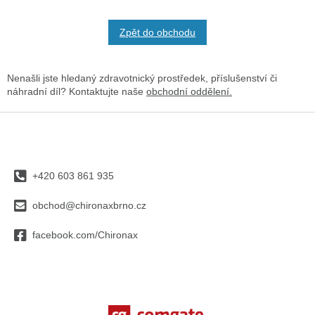
Zpět do obchodu
Nenašli jste hledaný zdravotnický prostředek, příslušenství či
náhradní díl? Kontaktujte naše
obchodní oddělení.
Z
á
p
a
+420 603 861 935
t
í
obchod@chironaxbrno.cz
facebook.com/Chironax