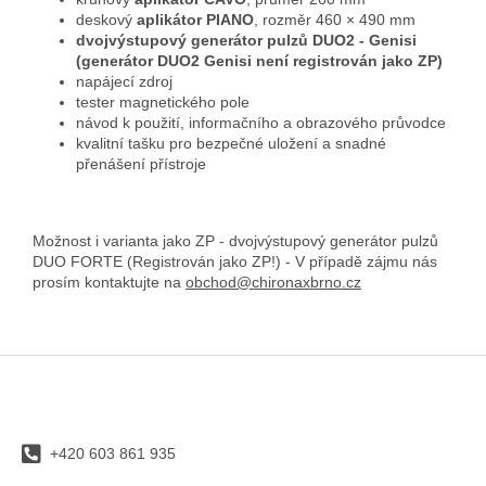
deskový
aplikátor PIANO
, rozměr 460 × 490 mm
dvojvýstupový generátor pulzů DUO2 - Genisi
(generátor DUO2 Genisi není registrován jako ZP)
napájecí zdroj
tester magnetického pole
návod k použití, informačního a obrazového průvodce
kvalitní tašku pro bezpečné uložení a snadné
přenášení přístroje
Možnost i varianta jako ZP - dvojvýstupový generátor pulzů
DUO FORTE (Registrován jako ZP!) - V případě zájmu nás
prosím kontaktujte na
obchod@chironaxbrno.cz
Z
á
p
a
+420 603 861 935
t
í