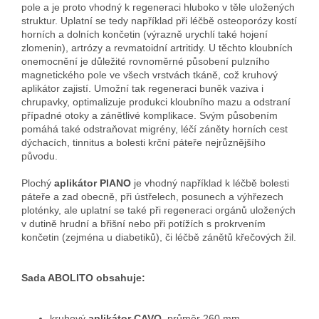
pole a je proto vhodný k regeneraci hluboko v těle uložených
struktur. Uplatní se tedy například při léčbě osteoporózy kostí
horních a dolních končetin (výrazně urychlí také hojení
zlomenin), artrózy a revmatoidní artritidy. U těchto kloubních
onemocnění je důležité rovnoměrné působení pulzního
magnetického pole ve všech vrstvách tkáně, což kruhový
aplikátor zajistí. Umožní tak regeneraci buněk vaziva i
chrupavky, optimalizuje produkci kloubního mazu a odstraní
případné otoky a zánětlivé komplikace. Svým působením
pomáhá také odstraňovat migrény, léčí záněty horních cest
dýchacích, tinnitus a bolesti krční páteře nejrůznějšího
původu.
Plochý
aplikátor PIANO
je vhodný například k léčbě bolesti
páteře a zad obecně, při ústřelech, posunech a výhřezech
ploténky, ale uplatní se také při regeneraci orgánů uložených
v dutině hrudní a břišní nebo při potížích s prokrvením
končetin (zejména u diabetiků), či léčbě zánětů křečových žil.
Sada ABOLITO obsahuje:
kruhový
aplikátor CAVO
, průměr 260 mm