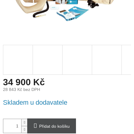
34 900 Kč
28 843 Kč bez DPH
Měrná
Skladem u dodavatele
cena:
Přidat do košíku