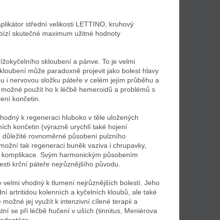
plikátor střední velikosti LETTINO, kruhový
abízí skutečné maximum užitné hodnoty
řížokyčelního skloubení a pánve. To je velmi
skloubení může paradoxně projevit jako bolest hlavy
ou i nervovou složku páteře v celém jejím průběhu a
je možné použít ho k léčbě hemeroidů a problémů s
ení končetin.
hodný k regeneraci hluboko v těle uložených
ních končetin (výrazně urychlí také hojení
je důležité rovnoměrné působení pulzního
Umožní tak regeneraci buněk vaziva i chrupavky,
ivé komplikace. Svým harmonickým působením
sti krční páteře nejrůznějšího původu.
e velmi vhodný k tlumení nejrůznějších bolestí. Jeho
í artritidou kolenních a kyčelních kloubů, ale také
možné jej využít k intenzivní cílené terapii a
ní se při léčbě hučení v uších (tinnitus, Meniérova
radentóze.