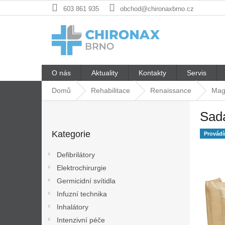
Přejít
603 861 935
obchod@chironaxbrno.cz
na
obsah
O nás
Aktuality
Kontakty
Servis
Domů
Rehabilitace
Renaissance
Mag
P
Sad
o
Přeskočit
s
Kategorie
kategorie
Provád
t
r
Defibrilátory
a
Elektrochirurgie
n
Germicidní svítidla
n
í
Infuzní technika
p
Inhalátory
a
Intenzivní péče