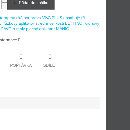
Přidat do košíku
erapeutická souprava VIVA PLUS obsahuje tři
y: lůžkový aplikátor střední velikosti LETTINO, kruhový
r CAVO a malý plochý aplikátor MANIC.
 informace
POPTÁVKA
SDÍLET