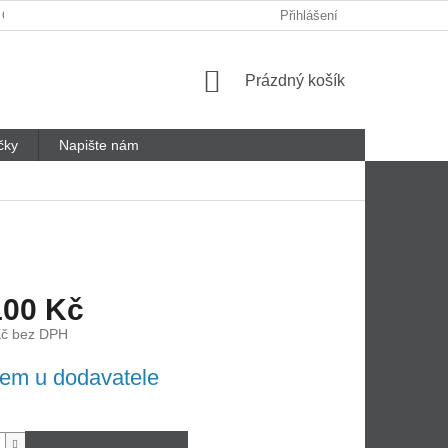
 ODSTOUPENÍ OD SMLOUVY
REKLAMAČNÍ LIST
Přihlášení
Nákupní
Prázdný košík
košík
čky
Napište nám
100 Kč
Kč bez DPH
em u dodavatele