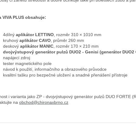
a VIVA PLUS obsahuje:
4dílný
aplikátor LETTINO
, rozměr 310 × 1010 mm
kruhový
aplikátor CAVO
, průměr 260 mm
deskový
aplikátor MANIC
, rozměr 170 × 210 mm
dvojvýstupový generátor pulzů DUO2 - Genisi (generátor DUO2 G
napájecí zdroj
tester magnetického pole
návod k použití, informačního a obrazového průvodce
kvalitní tašku pro bezpečné uložení a snadné přenášení přístroje
ost i varianta jako ZP - dvojvýstupový generátor pulzů DUO FORTE (R
aktujte na
obchod@chironaxbrno.cz