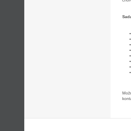
Sad
Možn
kont
Z
á