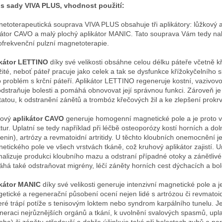
s sady VIVA PLUS, vhodnost použití:
etoterapeutická souprava VIVA PLUS obsahuje tři aplikátory: lůžkový a
kátor CAVO a malý plochý aplikátor MANIC. Tato souprava Vám tedy n
ofrekvenční pulzní magnetoterapie.
kátor LETTINO
díky své velikosti obsáhne celou délku páteře včetně k
žité, neboť páteř pracuje jako celek a tak se dysfunkce křížokyčelního 
 problém s krční páteří. Aplikátor LETTINO regeneruje kostní, vazivov
odstraňuje bolesti a pomáhá obnovovat její správnou funkci. Zároveň 
tatou, k odstranění zánětů a trombóz křečových žil a ke zlepšení prokrv
hový
aplikátor CAVO
generuje homogenní magnetické pole a je proto v
ktur. Uplatní se tedy například při léčbě osteoporózy kostí horních a dol
enin), artrózy a revmatoidní artritidy. U těchto kloubních onemocnění 
etického pole ve všech vrstvách tkáně, což kruhový aplikátor zajistí. 
malizuje produkci kloubního mazu a odstraní případné otoky a zánětl
há také odstraňovat migrény, léčí záněty horních cest dýchacích a bole
kátor MANIC
díky své velikosti generuje intenzivní magnetické pole a j
getické a regenerační působení ocení nejen lidé s artrózou či revmatoidn
které trápí potíže s tenisovým loktem nebo syndrom karpálního tunelu. Je 
neraci nejrůznějších orgánů a tkání, k uvolnění svalových spasmů, uplat
oba) či zánětu středouší a dobře účinkuje také při bolestech zubů a pa