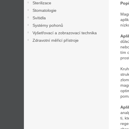
Sterilizace
Popi
Stomatologie
Magn
Svítidla
apli
nízk
Systémy pohonů
Vyšetřovací a zobrazovací technika
Apli
Zdravotní měřicí přístroje
důle
nebo
tím 
pros
Kru
stru
zlom
magn
opti
pomá
Apli
anal
ti, 
rege
chor