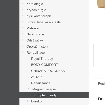
n
Kardiologie
e
Kryochirurgie
l
Kyslíková terapie
Lůžka, lehátka a křesla
Matrace
Narkotizace
Odsávačky
Operační stoly
Rehabilitace
Royal Therapy
BODY COMFORT
CHIRANA PROGRESS
ASTAR
Renaissance
Pop
Magnetoterapie
Kompletní sady
Det
Eureko