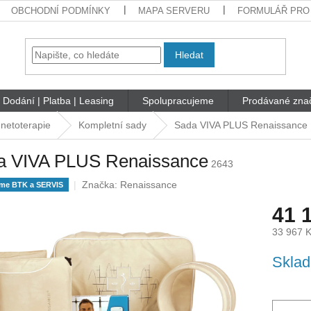
OBCHODNÍ PODMÍNKY
MAPA SERVERU
FORMULÁŘ PRO
Hledat
Dodání | Platba | Leasing
Spolupracujeme
Prodávané zna
netoterapie
Kompletní sady
Sada VIVA PLUS Renaissance
a VIVA PLUS Renaissance
2643
Značka:
Renaissance
íme BTK a SERVIS
41 
33 967 
Měrná
Sklad
cena: