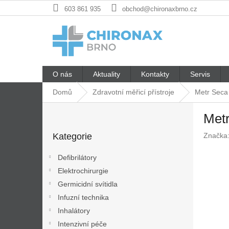
Přejít
603 861 935
obchod@chironaxbrno.cz
na
obsah
O nás
Aktuality
Kontakty
Servis
Domů
Zdravotní měřicí přístroje
Metr Seca
P
Met
o
Přeskočit
s
Kategorie
Značka
kategorie
t
r
Defibrilátory
a
Elektrochirurgie
n
Germicidní svítidla
n
í
Infuzní technika
p
Inhalátory
a
Intenzivní péče