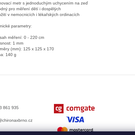
inovací metr s jednoduchým uchycením na zeď
odný pro měření dětí i dospělých
užití v nemocnicích i lékařských ordinacích
nické parametry:
zsah měření: 0 - 220 cm
esnost: 1 mm
změry (mm): 125 x 125 x 170
ha: 140 g
3 861 935
chironaxbrno.cz
k.com/Chironax