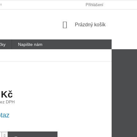
 ODSTOUPENÍ OD SMLOUVY
REKLAMAČNÍ LIST
Přihlášení
Nákupní
Prázdný košík
košík
čky
Napište nám
 Kč
bez DPH
taz