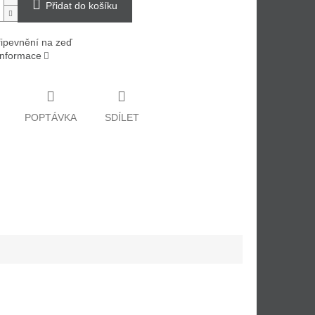
Přidat do košíku
řipevnění na zeď
 informace
POPTÁVKA
SDÍLET