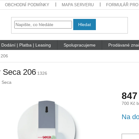
OBCHODNÍ PODMÍNKY
MAPA SERVERU
FORMULÁŘ PRO
Hledat
Dodání | Platba | Leasing
Spolupracujeme
Prodávané zna
 206
r Seca 206
1326
:
Seca
847
700 Kč 
Měrná
Na do
cena: