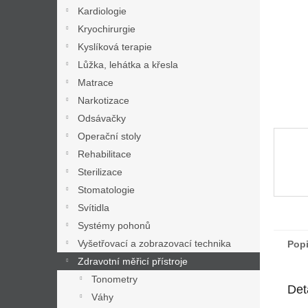
n
Kardiologie
e
Kryochirurgie
l
Kyslíková terapie
Lůžka, lehátka a křesla
Matrace
Narkotizace
Odsávačky
Operační stoly
Rehabilitace
Sterilizace
Stomatologie
Svítidla
Systémy pohonů
Vyšetřovací a zobrazovací technika
Pop
Zdravotní měřicí přístroje
Tonometry
Det
Váhy