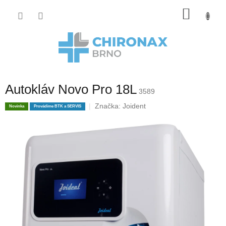
Přejít
Nákup
na
obsah
košík
Autokláv Novo Pro 18L
3589
Značka:
Joident
Novinka
Provádíme BTK a SERVIS