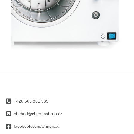
Z
á
p
a
+420 603 861 935
t
í
obchod@chironaxbrno.cz
facebook.com/Chironax