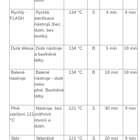
dutin.
Rychlý -
Rychlá
134 °C
S
4 min
4 min
FLASH
sterilizace
nástrojů (bez
dutin, bez
textilu).
Dutá tělesa
Duté nástroje
134 °C
B
5 min
18 min
a bavlněné
látky.
Balené
Balené
134 °C
B
18 min
18 min
nástroje
nástroje - duté
nebo
plné. Bavlněné
látky.
Plné
Nástroje, bez
121 °C
S
30 min
9 min
zatížení 121
vnitřních
°C
otvorů a
dutin.
Sklo
Skleněné
121 °C
S
20 min
9 min