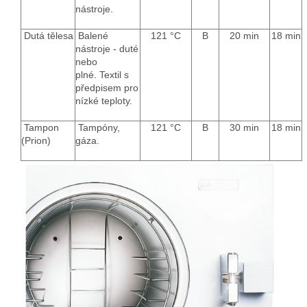
nástroje.
Dutá tělesa
Balené
121 °C
B
20 min
18 min
nástroje - duté
nebo
plné.
Textil s
předpisem pro
nízké teploty.
Tampon
Tampóny,
121 °C
B
30 min
18 min
(Prion)
gáza.