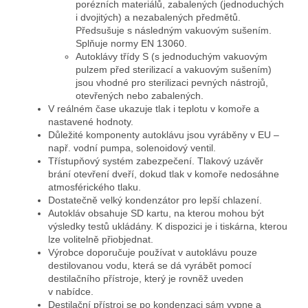
porézních materiálů, zabalených (jednoduchých
i dvojitých) a nezabalených předmětů.
Předsušuje s následným vakuovým sušením.
Splňuje normy EN 13060.
Autoklávy třídy S (s jednoduchým vakuovým
pulzem před sterilizací a vakuovým sušením)
jsou vhodné pro sterilizaci pevných nástrojů,
otevřených nebo zabalených.
V reálném čase ukazuje tlak i teplotu v komoře a
nastavené hodnoty.
Důležité komponenty autoklávu jsou vyráběny v EU –
např. vodní pumpa, solenoidový ventil.
Třístupňový systém zabezpečení. Tlakový uzávěr
brání otevření dveří, dokud tlak v komoře nedosáhne
atmosférického tlaku.
Dostatečně velký kondenzátor pro lepší chlazení.
Autokláv obsahuje SD kartu, na kterou mohou být
výsledky testů ukládány. K dispozici je i tiskárna, kterou
lze volitelně přiobjednat.
Výrobce doporučuje používat v autoklávu pouze
destilovanou vodu, která se dá vyrábět pomocí
destilačního přístroje, který je rovněž uveden
v nabídce.
Destilační přístroj se po kondenzaci sám vypne a