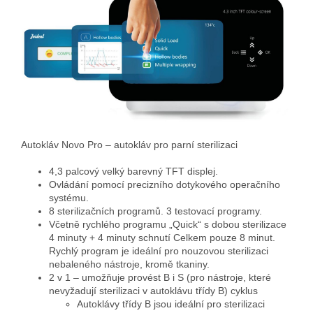
Autokláv Novo Pro – autokláv pro parní sterilizaci
4,3 palcový velký barevný TFT displej.
Ovládání pomocí precizního dotykového operačního
systému.
8 sterilizačních programů. 3 testovací programy.
Včetně rychlého programu „Quick“ s dobou sterilizace
4 minuty + 4 minuty schnutí Celkem pouze 8 minut.
Rychlý program je ideální pro nouzovou sterilizaci
nebaleného nástroje, kromě tkaniny.
2 v 1 – umožňuje provést B i S (pro nástroje, které
nevyžadují sterilizaci v autoklávu třídy B) cyklus
Autoklávy třídy B jsou ideální pro sterilizaci