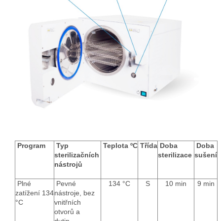
Program
Typ
Teplota ºС
Třída
Doba
Doba
sterilizačních
sterilizace
sušení
nástrojů
Plné
Pevné
134 °C
S
10 min
9 min
zatížení 134
nástroje, bez
°C
vnitřních
otvorů a