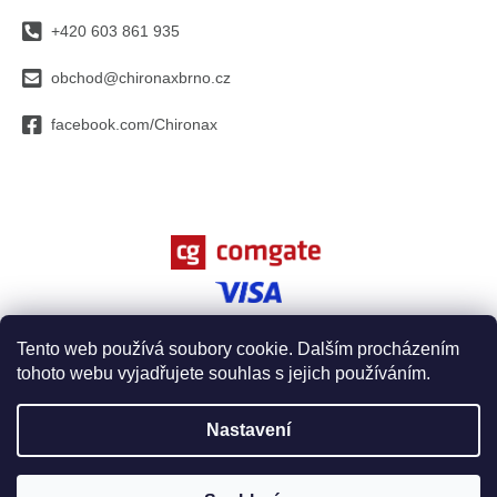
p
a
r
+420 603 861 935
t
v
í
k
obchod@chironaxbrno.cz
y
v
facebook.com/Chironax
ý
p
i
s
u
Tento web používá soubory cookie. Dalším procházením
tohoto webu vyjadřujete souhlas s jejich používáním.
Vytvořil Shoptet
Nastavení
Copyright 2026
Chironax, spol. s r.o.
. Všechna práva