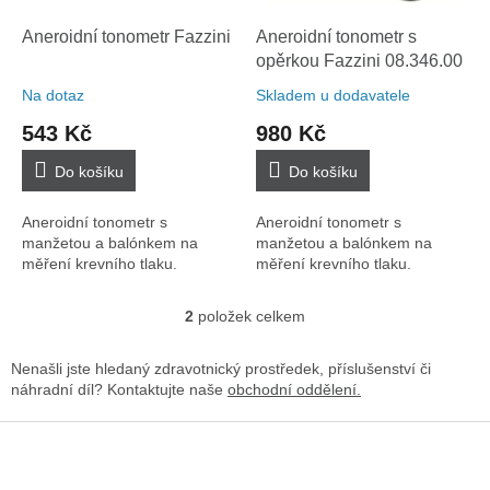
o
k
d
t
Aneroidní tonometr Fazzini
Aneroidní tonometr s
u
ů
opěrkou Fazzini 08.346.00
k
Na dotaz
Skladem u dodavatele
t
543 Kč
980 Kč
ů
Do košíku
Do košíku
Aneroidní tonometr s
Aneroidní tonometr s
manžetou a balónkem na
manžetou a balónkem na
měření krevního tlaku.
měření krevního tlaku.
2
položek celkem
O
v
l
Nenašli jste hledaný zdravotnický prostředek, příslušenství či
á
náhradní díl? Kontaktujte naše
obchodní oddělení.
d
a
Z
c
á
í
p