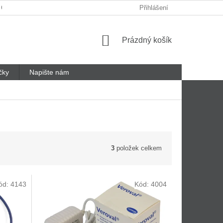
 ODSTOUPENÍ OD SMLOUVY
REKLAMAČNÍ LIST
Přihlášení
Nákupní
Prázdný košík
košík
čky
Napište nám
3
položek celkem
ód:
4143
Kód:
4004