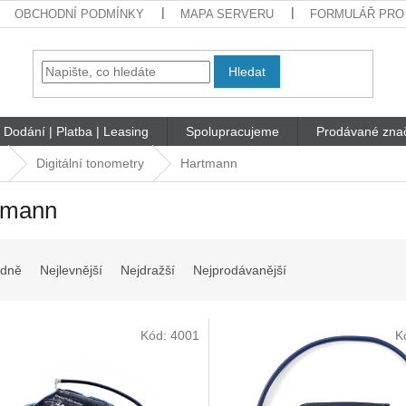
OBCHODNÍ PODMÍNKY
MAPA SERVERU
FORMULÁŘ PRO
Hledat
Dodání | Platba | Leasing
Spolupracujeme
Prodávané zna
Digitální tonometry
Hartmann
tmann
dně
Nejlevnější
Nejdražší
Nejprodávanější
Kód:
4001
K