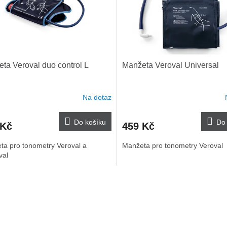
ta Veroval duo control L
Manžeta Veroval Universal
Na dotaz
Do košíku
Do 
 Kč
459 Kč
ta pro tonometry Veroval a
Manžeta pro tonometry Veroval
val
O
v
l
á
d