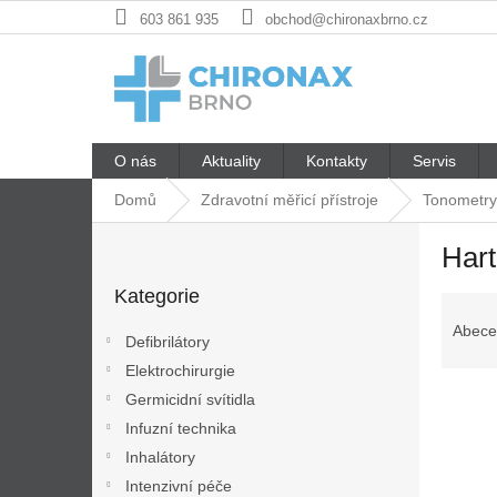
Přejít
603 861 935
obchod@chironaxbrno.cz
na
obsah
O nás
Aktuality
Kontakty
Servis
Domů
Zdravotní měřicí přístroje
Tonometry
P
Har
o
Přeskočit
s
Kategorie
kategorie
Ř
t
a
r
Abece
Defibrilátory
z
a
Elektrochirurgie
e
n
V
n
Germicidní svítidla
n
ý
í
í
Infuzní technika
p
p
p
Inhalátory
i
r
a
Intenzivní péče