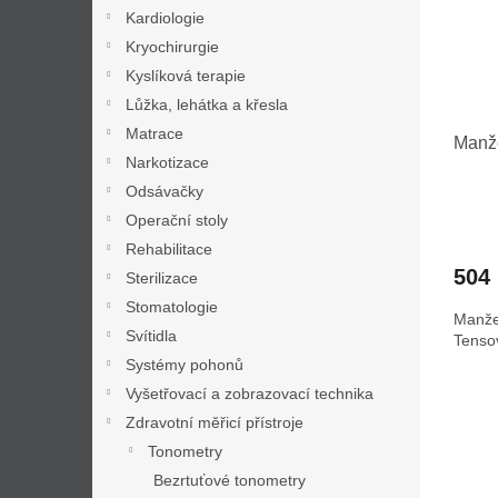
s
o
n
Kardiologie
p
d
e
r
Kryochirurgie
u
l
o
k
Kyslíková terapie
d
t
Lůžka, lehátka a křesla
u
ů
Matrace
Manže
k
Narkotizace
t
Odsávačky
ů
Operační stoly
Rehabilitace
504
Sterilizace
Stomatologie
Manže
Svítidla
Tenso
Systémy pohonů
Vyšetřovací a zobrazovací technika
Zdravotní měřicí přístroje
Tonometry
Bezrtuťové tonometry