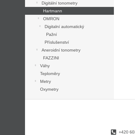
Digitální tonometry
Hartmann
OMRON
Digitalní automatický
Pažní
Příslušenství
Aneroidní tonometry
FAZZINI
Váhy
Teploměry
Metry
Oxymetry
Z
á
p
a
t
+420 60